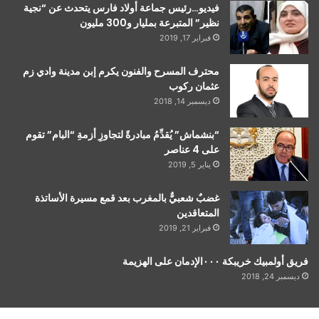
فيديو…رئيس جماعة أولاد فارس يتحدث عن “نجية
نظير” المتبرعة بمليار و300 مليون
فبراير 17, 2019
محترف المسرح والفنون يكرم إبن مدينة وادي زم
عثمان ركوب
ديسمبر 14, 2018
“بنشماش” يُقدِّمُ مبادرةً لتجاوزِ أزمةِ “البام” تقوم
على 4 عناصر
يناير 5, 2019
غضبٌ شعبيٌّ بالمغرب بعد قمع مسيرة الأساتذة
المتعاقدين
فبراير 21, 2019
فريق أولمبيك خريبكة ٠٠٠الإدمان على الهزيمة
ديسمبر 24, 2018