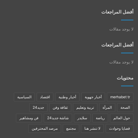
أفضل المراجعات
لا يوجد مقالات
أفضل المراجعات
لا يوجد مقالات
محتويات
merhabet tr
أخبار جهوية
أخبار وطنية
اقتصاد
السياسية
الصحة
المرأة
تربية وتعليم
ثقافة وفن
جديد24
حول العالم
رياضة
سلايدر
شاشة جديد24
فن ومشاهير
قضايا وحوادث
لا تنشر هنا
مجتمع
مرصد المحترفين