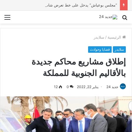
“مجلس بوعياش” يدخل على خط تعرض شاب لتهديد من فرد القوات العمومية
بحث
الق
عن
الرئيسية
/
سلايدر
سلايدر
قضايا وحوادث
إطلاق مشاريع محاكم جديدة
بالأقاليم الجنوبية للمملكة
جديد 24
يناير 22, 2022
0
12