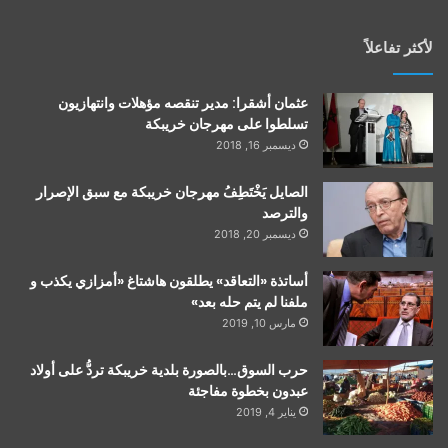
لأكثر تفاعلاً
عثمان أشقرا: مدير تنقصه مؤهلات وانتهازيون
تسلطوا على مهرجان خريبكة
ديسمبر 16, 2018
الصايل يَخْتَطِفُ مهرجان خريبكة مع سبق الإصرار
والترصد
ديسمبر 20, 2018
أساتذة «التعاقد» يطلقون هاشتاغ «أمزازي يكذب و
ملفنا لم يتم حله بعد»
مارس 10, 2019
حرب السوق…بالصورة بلدية خريبكة تردُّ على أولاد
عبدون بخطوة مفاجئة
يناير 4, 2019