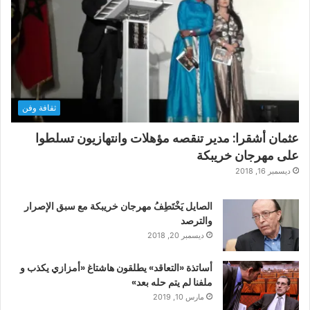
ثقافة وفن
عثمان أشقرا: مدير تنقصه مؤهلات وانتهازيون تسلطوا
على مهرجان خريبكة
ديسمبر 16, 2018
الصايل يَخْتَطِفُ مهرجان خريبكة مع سبق الإصرار
والترصد
ديسمبر 20, 2018
أساتذة «التعاقد» يطلقون هاشتاغ «أمزازي يكذب و
ملفنا لم يتم حله بعد»
مارس 10, 2019