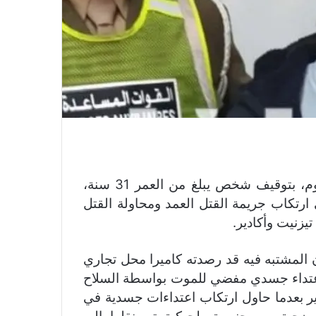
قامت عناصر الشرطة بولاية أمن أكادير، مساء اليوم، بتوقيف شخص يبلغ من العمر 31 سنة،
ارتكاب جريمة القتل العمد ومحاولة القتل
يزنيت وأكادير.
 المشتبه فيه قد رصدته كاميرا محل تجاري
لاعتداء جسدي مفضي للموت بواسطة السلاح
ادير بعدما حاول ارتكاب اعتداءات جسدية في