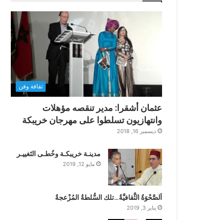
ثقافة وفن
عثمان أشقرا: مدير تنقصه مؤهلات
وانتهازيون تسلطوا على مهرجان خريبكة
ديسمبر 16, 2018
مدينـة خريبكـة وخُطـى التَغييـر
مايو 12, 2019
اَلصَّحْوَةُ الثَّقافيَّةُ…تلك السُّلطةُ المُزْعجةُ
يناير 3, 2019