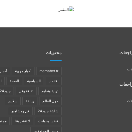
اجعات
محتويات
لات
merhabet tr
أخبار جهوية
أخبار
اقتصاد
السياسية
الصحة
ا
اجعات
تربية وتعليم
ثقافة وفن
جديد24
لات
حول العالم
رياضة
سلايدر
شاشة جديد24
فن ومشاهير
قضايا وحوادث
لا تنشر هنا
مجتم
مرصد المحترفين