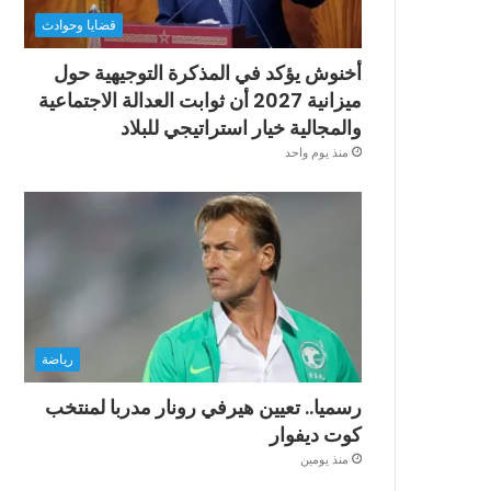
قضايا وحوادث
أخنوش يؤكد في المذكرة التوجيهية حول
ميزانية 2027 أن ثوابت العدالة الاجتماعية
والمجالية خيار استراتيجي للبلاد
منذ يوم واحد
رياضة
رسميا.. تعيين هيرفي رونار مدربا لمنتخب
كوت ديفوار
منذ يومين