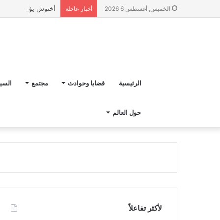
أخنوش يؤكد في المذكرة التوجيهية حول ميزانية 027
الخميس, أغسطس 6 2026
أخبار عاجلة
الرئيسية
قضايا وحوادث
مجتمع
السي
حول العالم
لأكثر تفاعلاً