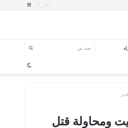
إضافة
عمود
جانبي
بحث
أة
عن
الوضع
المظلم
ادير
يت ومحاولة قتل