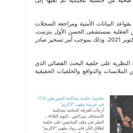
حية من جنسية بلجيكية تم نقلها إلى
واعد البيانات الأمنية ومراجعة السجلات
ض العقلية بمستشفى الحسن الأول بتزنيت،
لمدة شهر ابتداء من تاريخ 25 شتنبر إلى غاية 25 أكتوبر 2021، وذلك بموجب أمر تسخير صادر
ة النظرية على خلفية البحث القضائي الذي
 الملابسات والدوافع والخلفيات الحقيقية
تفاصيل جلسة محاكمة المتورطين الـ17
في جريمة مقهى “لاكريم”
أرجأت الغرفة الجنائية بمحكمة
الاستئناف بمراكش ، اليوم الثلاثاء ،
النظر في ملف المتابعين على خلفية
إطلاق النار على رواد مقهى "لاكريم"