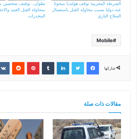
الشرطة المغربية توقف هولنديا مبحوثا
تطوان.. توقيف شخصين م
عنه دوليا بسبب محاولة القتل باستعمال
بمحاولة القتل العمد والات
السلاح الناري
المخدرات
Mobile
فيسبوك
تويتر
لينكدإن
بينتيريست
شاركها
مقالات ذات صلة