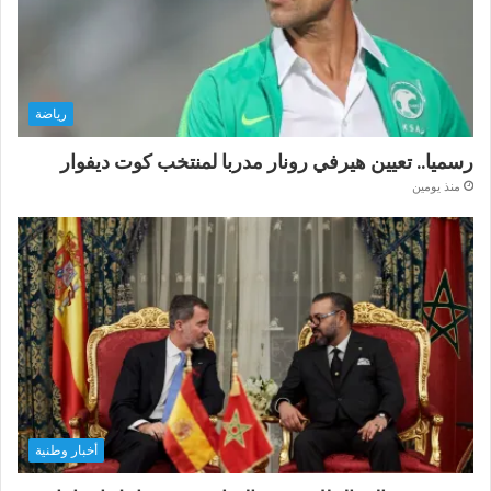
رياضة
رسميا.. تعيين هيرفي رونار مدربا لمنتخب كوت ديفوار
منذ يومين
أخبار وطنية