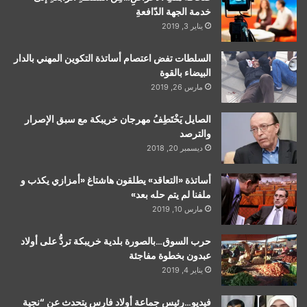
خدمة الجهة الدّافعةِ
يناير 3, 2019
السلطات تفض اعتصام أساتذة التكوين المهني بالدار
البيضاء بالقوة
مارس 26, 2019
الصايل يَخْتَطِفُ مهرجان خريبكة مع سبق الإصرار
والترصد
ديسمبر 20, 2018
أساتذة «التعاقد» يطلقون هاشتاغ «أمزازي يكذب و
ملفنا لم يتم حله بعد»
مارس 10, 2019
حرب السوق…بالصورة بلدية خريبكة تردُّ على أولاد
عبدون بخطوة مفاجئة
يناير 4, 2019
فيديو…رئيس جماعة أولاد فارس يتحدث عن “نجية