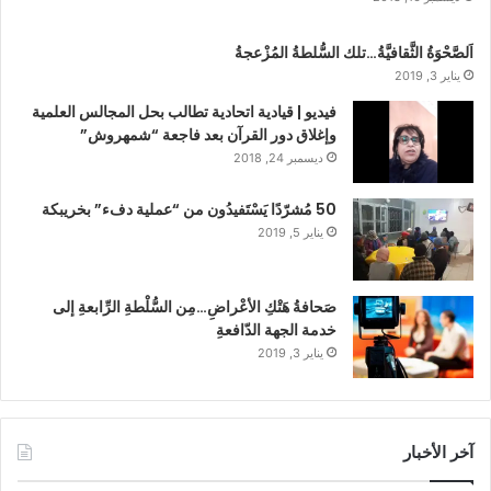
اَلصَّحْوَةُ الثَّقافيَّةُ…تلك السُّلطةُ المُزْعجةُ
يناير 3, 2019
فيديو | قيادية اتحادية تطالب بحل المجالس العلمية
وإغلاق دور القرآن بعد فاجعة “شمهروش”
ديسمبر 24, 2018
50 مُشرّدًا يَسْتَفيدُون من “عملية دفء” بخريبكة
يناير 5, 2019
صَحافةُ هَتْكِ الأعْراضِ…مِن السُّلْطةِ الرِّابعةِ إلى
خدمة الجهة الدّافعةِ
يناير 3, 2019
آخر الأخبار