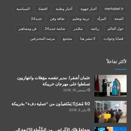
merhabet tr
أخبار جهوية
أخبار وطنية
اقتصاد
السياسية
الصحة
المرأة
تربية وتعليم
ثقافة وفن
جديد24
حول العالم
رياضة
سلايدر
شاشة جديد24
فن ومشاهير
قضايا وحوادث
لا تنشر هنا
مجتمع
مرصد المحترفين
لأكثر تفاعلاً
عثمان أشقرا: مدير تنقصه مؤهلات وانتهازيون
تسلطوا على مهرجان خريبكة
ديسمبر 16, 2018
50 مُشرّدًا يَسْتَفيدُون من “عملية دفء” بخريبكة
يناير 5, 2019
صَحافةُ هَتْكِ الأعْراضِ…مِن السُّلْطةِ الرِّابعةِ إلى