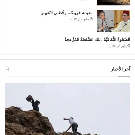
مدينـة خريبكـة وخُطـى التَغييـر
مايو 12, 2019
اَلصَّحْوَةُ الثَّقافيَّةُ…تلك السُّلطةُ المُزْعجةُ
يناير 3, 2019
آخر الأخبار