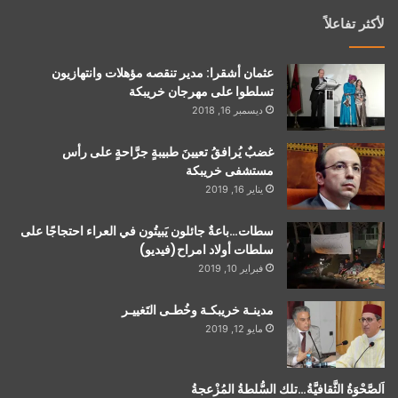
لأكثر تفاعلاً
عثمان أشقرا: مدير تنقصه مؤهلات وانتهازيون
تسلطوا على مهرجان خريبكة
ديسمبر 16, 2018
غضبٌ يُرافقُ تعيينَ طبيبةٍ جرَّاحةٍ على رأس
مستشفى خريبكة
يناير 16, 2019
سطات…باعةٌ جائلون يَبيتُون في العراء احتجاجًا على
سلطات أولاد امراح(فيديو)
فبراير 10, 2019
مدينـة خريبكـة وخُطـى التَغييـر
مايو 12, 2019
اَلصَّحْوَةُ الثَّقافيَّةُ…تلك السُّلطةُ المُزْعجةُ