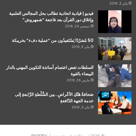
يناير 3, 2019
فيديو | قيادية اتحادية تطالب بحل المجالس العلمية
وإغلاق دور القرآن بعد فاجعة “شمهروش”
ديسمبر 24, 2018
50 مُشرّدًا يَسْتَفيدُون من “عملية دفء” بخريبكة
يناير 5, 2019
السلطات تفض اعتصام أساتذة التكوين المهني بالدار
البيضاء بالقوة
مارس 26, 2019
صَحافةُ هَتْكِ الأعْراضِ…مِن السُّلْطةِ الرِّابعةِ إلى
خدمة الجهة الدّافعةِ
يناير 3, 2019
© 2026جميع الحقوق محفوضة |
RADDEV