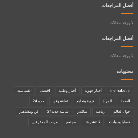
أفضل المراجعات
لا يوجد مقالات
أفضل المراجعات
لا يوجد مقالات
محتويات
merhabet tr
أخبار جهوية
أخبار وطنية
اقتصاد
السياسية
الصحة
المرأة
تربية وتعليم
ثقافة وفن
جديد24
حول العالم
رياضة
سلايدر
شاشة جديد24
فن ومشاهير
قضايا وحوادث
لا تنشر هنا
مجتمع
مرصد المحترفين