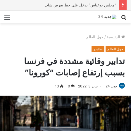
“مجلس بوعياش” يدخل على خط تعرض شاب لتهديد من فرد القوات العمومية
بحث
الق
عن
الرئيسية
/
حول العالم
حول العالم
سلايدر
تدابير وقائية مشددة في فرنسا
بسبب إرتفاع إصابات “كورونا”
جديد 24
يناير 3, 2022
0
13