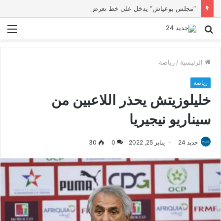
“مجلس بوعياش” يدخل على خط تعرض شاب لتهديد من فرد القوات العمومية
بحث
الق
عن
الرئيسية
/
رياضة
رياضة
خليلوزيتش يحذر اللاعبين من
سيناريو نيجيريا
جديد 24
يناير 25, 2022
0
30