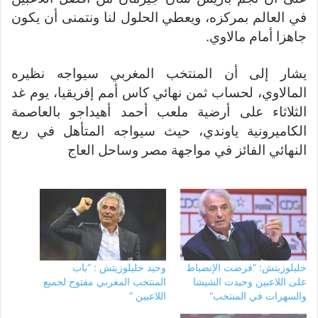
في العالم بمركزه، ويعطي الحلول لنا ونتمنى أن يكون
جاهزا أمام مالاوي.
يشار إلى أن المنتخب المغربي سيواجه نظيره
المالاوي، لحساب ثمن نهائي كاس أمم إفريقيا، يوم غد
الثلاثاء على أرضية ملعب أحمد أهيداجو بالعاصمة
الكاميرونية ياوندي، حيث سيواجه المتأهل في ربع
النهائي الفائز في مواجهة مصر وساحل العاج
خليلوزيتش: ”فرضت الإنضباط
وحيد خليلوزيتش : “باب
على اللاعبين وحيدت الشيشا
المنتخب المغربي مفتوح لجميع
والسهرات في المنتخب“
اللاعبين “