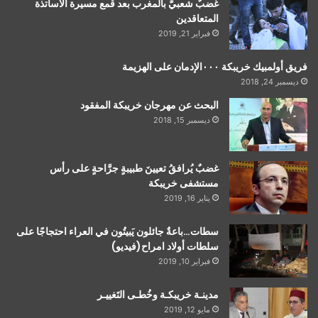
غضبٌ شعبيٌّ بالمغرب بعد قمع مسيرة الأساتذة
المتعاقدين
فبراير 21, 2019
فريق أولمبيك خريبكة ٠٠٠الإدمان على الهزيمة
ديسمبر 24, 2018
البحث عن مهرجان خريبكة المفقود
ديسمبر 15, 2018
غضبٌ يُرافقُ تعيينَ طبيبةٍ جرَّاحةٍ على رأس
مستشفى خريبكة
يناير 16, 2019
سطات…باعةٌ جائلون يَبيتُون في العراء احتجاجًا على
سلطات أولاد امراح(فيديو)
فبراير 10, 2019
مدينـة خريبكـة وخُطـى التَغييـر
مايو 12, 2019