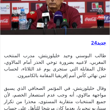
جديد24
طالب البوسني وحيد خليلوزيتش، مدرب المنتخب
المغربي، لاعبيه بضرورة توخي الحذر أمام المالاوي،
خلال المقابلة التي ستجرى يوم غد الثلاثاء، لحساب
ثمن نهائي كأس أمم إفريقيا المقامة بالكاميرون.
وقال خليلوزيتش، في المؤتمر الصحافي الذي يسبق
مواجهة مالاوي، أنه وجب عدم استصغار الخصم، لأن
جميع المنتخبات متقاربة المستوى، محذرا من تكرار
سيناريو نيجيريا، بعدما كان مرشحا للتأهل على حساب