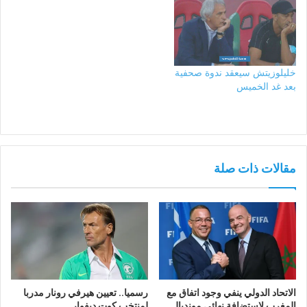
خليلوزيتش سيعقد ندوة صحفية
بعد غد الخميس
مقالات ذات صلة
الاتحاد الدولي ينفي وجود اتفاق مع
رسميا.. تعيين هيرفي رونار مدربا
المغرب لاستضافة نهائي مونديال
لمنتخب كوت ديفوار