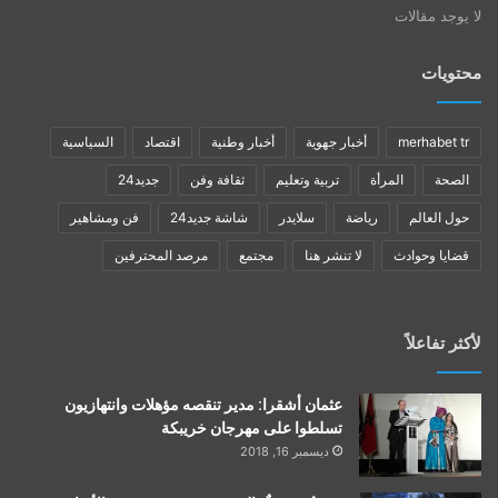
لا يوجد مقالات
محتويات
merhabet tr
أخبار جهوية
أخبار وطنية
اقتصاد
السياسية
الصحة
المرأة
تربية وتعليم
ثقافة وفن
جديد24
حول العالم
رياضة
سلايدر
شاشة جديد24
فن ومشاهير
قضايا وحوادث
لا تنشر هنا
مجتمع
مرصد المحترفين
لأكثر تفاعلاً
عثمان أشقرا: مدير تنقصه مؤهلات وانتهازيون
تسلطوا على مهرجان خريبكة
ديسمبر 16, 2018