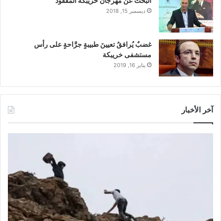
البحث عن مهرجان خريبكة المفقود
ديسمبر 15, 2018
غضبٌ يُرافقُ تعيينَ طبيبةٍ جرَّاحةٍ على رأس
مستشفى خريبكة
يناير 16, 2019
آخر الأخبار