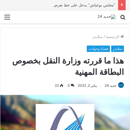
“مجلس بوعياش” يدخل على خط تعرض شاب لتهديد من فرد القوات العمومية
بحث
الق
عن
الرئيسية
/
سلايدر
سلايدر
قضايا وحوادث
هذا ما قررته وزارة النقل بخصوص
البطاقة المهنية
جديد 24
يناير 2, 2022
0
22