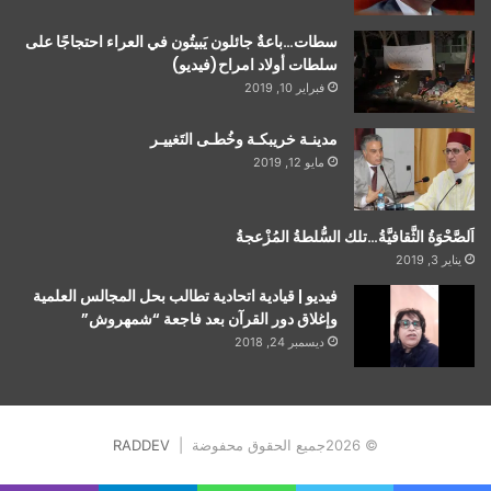
سطات…باعةٌ جائلون يَبيتُون في العراء احتجاجًا على
سلطات أولاد امراح(فيديو)
فبراير 10, 2019
مدينـة خريبكـة وخُطـى التَغييـر
مايو 12, 2019
اَلصَّحْوَةُ الثَّقافيَّةُ…تلك السُّلطةُ المُزْعجةُ
يناير 3, 2019
فيديو | قيادية اتحادية تطالب بحل المجالس العلمية
وإغلاق دور القرآن بعد فاجعة “شمهروش”
ديسمبر 24, 2018
© 2026جميع الحقوق محفوضة |
RADDEV