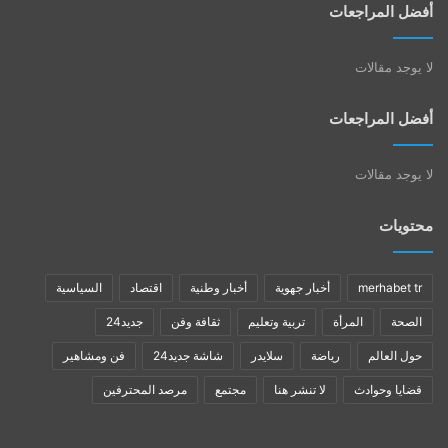
أفضل المراجعات
لا يوجد مقالات
أفضل المراجعات
لا يوجد مقالات
محتويات
merhabet tr
أخبار جهوية
أخبار وطنية
اقتصاد
السياسية
الصحة
المرأة
تربية وتعليم
ثقافة وفن
جديد24
حول العالم
رياضة
سلايدر
شاشة جديد24
فن ومشاهير
قضايا وحوادث
لا تنشر هنا
مجتمع
مرصد المحترفين