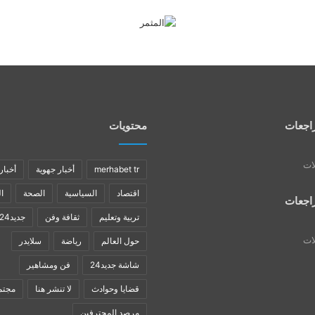
اجعات
محتويات
لات
merhabet tr
أخبار جهوية
أخبار
اقتصاد
السياسية
الصحة
ا
اجعات
تربية وتعليم
ثقافة وفن
جديد24
لات
حول العالم
رياضة
سلايدر
شاشة جديد24
فن ومشاهير
قضايا وحوادث
لا تنشر هنا
مجتم
مرصد المحترفين