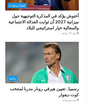
قضايا وحوادث
أخنوش يؤكد في المذكرة التوجيهية حول
ميزانية 2027 أن ثوابت العدالة الاجتماعية
والمجالية خيار استراتيجي للبلاد
منذ 15 ساعة
رياضة
رسميا.. تعيين هيرفي رونار مدربا لمنتخب
كوت ديفوار
منذ يوم واحد