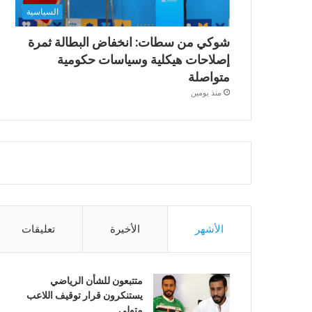
السياسية
شوكي من سطات: انخفاض البطالة ثمرة
إصلاحات هيكلية وسياسات حكومية
متواصلة
منذ يومين
الأشهر
الأخيرة
تعليقات
متتبعون للشأن الرياضي
يستنكرون قرار توقيف اللاعب
متولي