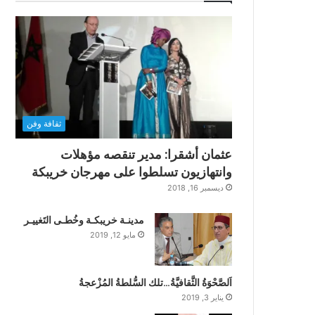
ثقافة وفن
عثمان أشقرا: مدير تنقصه مؤهلات
وانتهازيون تسلطوا على مهرجان خريبكة
ديسمبر 16, 2018
مدينـة خريبكـة وخُطـى التَغييـر
مايو 12, 2019
اَلصَّحْوَةُ الثَّقافيَّةُ…تلك السُّلطةُ المُزْعجةُ
يناير 3, 2019