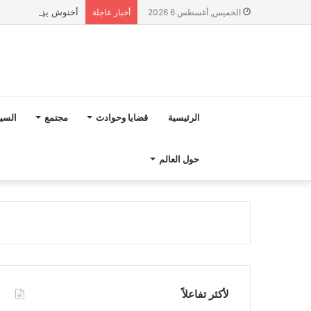
أخنوش يؤكد في المذكرة التوجيهية حول ميزانية 027
الخميس, أغسطس 6 2026
أخبار عاجلة
الرئيسية
قضايا وحوادث
مجتمع
السي
حول العالم
لأكثر تفاعلاً