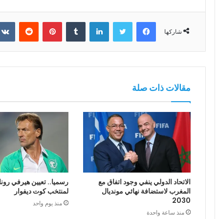
فيسبوك
تويتر
لينكدإن
بينتيريست
شاركها
مقالات ذات صلة
الاتحاد الدولي ينفي وجود اتفاق مع
رسميا.. تعيين هيرفي رونا
المغرب لاستضافة نهائي مونديال
لمنتخب كوت ديفوار
2030
منذ يوم واحد
منذ ساعة واحدة