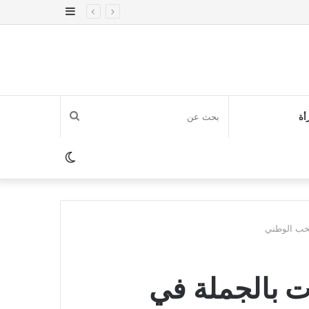
إضافة
عمود
جانبي
بحث
أة
عن
الوضع
المظلم
تخب الوطني
ت بالجملة في