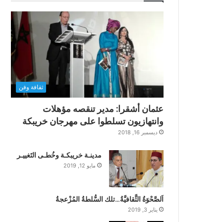
ثقافة وفن
عثمان أشقرا: مدير تنقصه مؤهلات
وانتهازيون تسلطوا على مهرجان خريبكة
ديسمبر 16, 2018
مدينـة خريبكـة وخُطـى التَغييـر
مايو 12, 2019
اَلصَّحْوَةُ الثَّقافيَّةُ…تلك السُّلطةُ المُزْعجةُ
يناير 3, 2019