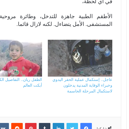
في أي لحظة،
الأطقم الطبية جاهزة للتدخل، وطائرة مروحية
المستشفى. الأمل يتضاءل. لكنه لازال قائما.
عاجل.. إستكمال عملية الحفر اليدوي
الطفل ريان.. التفاصيل ال
وخبراء الوقاية المدنية يدخلون
أبكت العالم
لاستكمال المرحلة الحاسمة
فيسبوك
تويتر
لينكدإن
بينتيريست
شاركها