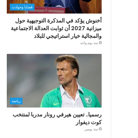
قضايا وحوادث
أخنوش يؤكد في المذكرة التوجيهية حول
ميزانية 2027 أن ثوابت العدالة الاجتماعية
والمجالية خيار استراتيجي للبلاد
منذ يوم واحد
رياضة
رسميا.. تعيين هيرفي رونار مدربا لمنتخب
كوت ديفوار
منذ يومين