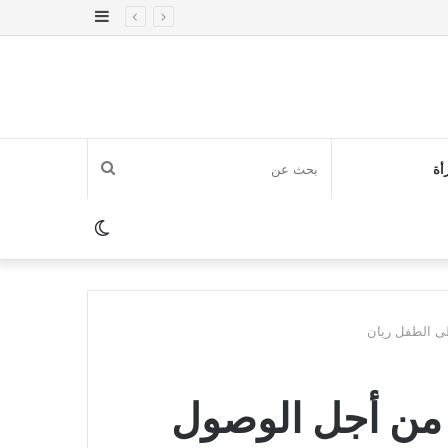
إضافة
عمود
جانبي
بحث
أة
عن
الوضع
المظلم
لى الطفل ريان
 من أجل الوصول