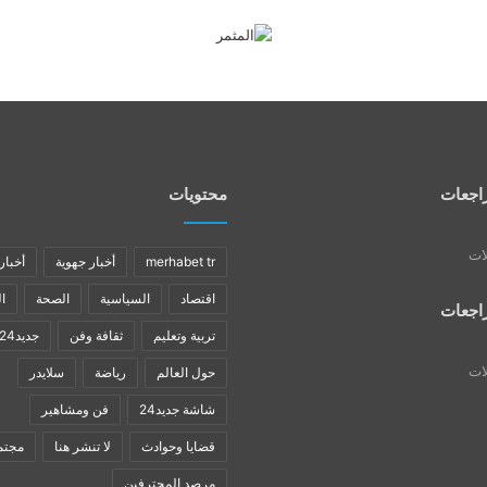
اجعات
محتويات
لات
merhabet tr
أخبار جهوية
أخبار
اقتصاد
السياسية
الصحة
ا
اجعات
تربية وتعليم
ثقافة وفن
جديد24
لات
حول العالم
رياضة
سلايدر
شاشة جديد24
فن ومشاهير
قضايا وحوادث
لا تنشر هنا
مجتم
مرصد المحترفين