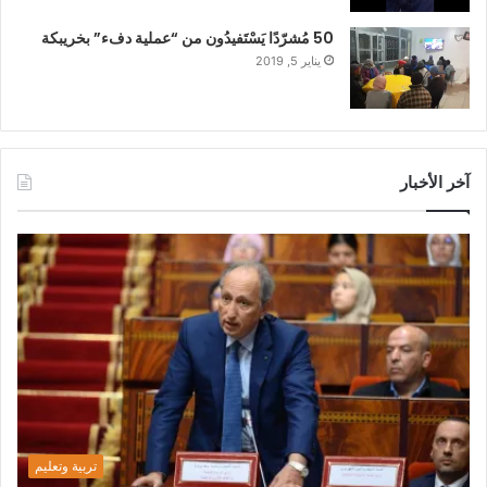
50 مُشرّدًا يَسْتَفيدُون من “عملية دفء” بخريبكة
يناير 5, 2019
آخر الأخبار
تربية وتعليم