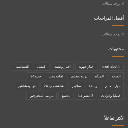
لا يوجد مقالات
أفضل المراجعات
لا يوجد مقالات
محتويات
merhabet tr
أخبار جهوية
أخبار وطنية
اقتصاد
السياسية
الصحة
المرأة
تربية وتعليم
ثقافة وفن
جديد24
حول العالم
رياضة
سلايدر
شاشة جديد24
فن ومشاهير
قضايا وحوادث
لا تنشر هنا
مجتمع
مرصد المحترفين
لأكثر تفاعلاً