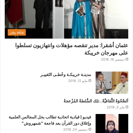
ثقافة وفن
عثمان أشقرا: مدير تنقصه مؤهلات وانتهازيون تسلطوا
على مهرجان خريبكة
ديسمبر 16, 2018
مدينـة خريبكـة وخُطـى التَغييـر
مايو 12, 2019
اَلصَّحْوَةُ الثَّقافيَّةُ…تلك السُّلطةُ المُزْعجةُ
يناير 3, 2019
فيديو | قيادية اتحادية تطالب بحل المجالس العلمية
وإغلاق دور القرآن بعد فاجعة “شمهروش”
ديسمبر 24, 2018