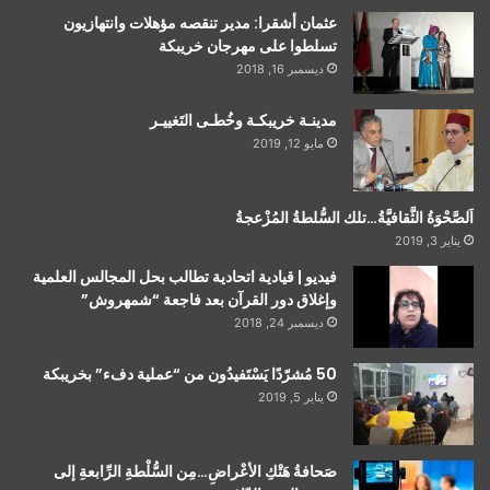
عثمان أشقرا: مدير تنقصه مؤهلات وانتهازيون
تسلطوا على مهرجان خريبكة
ديسمبر 16, 2018
مدينـة خريبكـة وخُطـى التَغييـر
مايو 12, 2019
اَلصَّحْوَةُ الثَّقافيَّةُ…تلك السُّلطةُ المُزْعجةُ
يناير 3, 2019
فيديو | قيادية اتحادية تطالب بحل المجالس العلمية
وإغلاق دور القرآن بعد فاجعة “شمهروش”
ديسمبر 24, 2018
50 مُشرّدًا يَسْتَفيدُون من “عملية دفء” بخريبكة
يناير 5, 2019
صَحافةُ هَتْكِ الأعْراضِ…مِن السُّلْطةِ الرِّابعةِ إلى