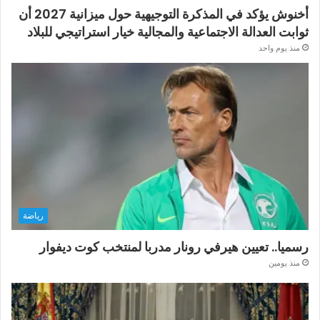
أخنوش يؤكد في المذكرة التوجيهية حول ميزانية 2027 أن
ثوابت العدالة الاجتماعية والمجالية خيار استراتيجي للبلاد
منذ يوم واحد
رياضة
رسميا.. تعيين هيرفي رونار مدربا لمنتخب كوت ديفوار
منذ يومين