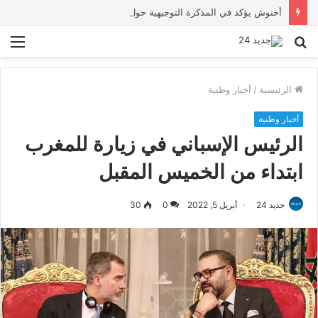
أخنوش يؤكد في المذكرة التوجيهية حول ميزانية 2027 أن ثوابت العدالة الاجتماعية والمجالية خيار استراتيجي للبلاد
بحث
الق
عن
الرئيسية
/
أخبار وطنية
أخبار وطنية
الرئيس الإسباني في زيارة للمغرب
ابتداء من الخميس المقبل
جديد 24
أبريل 5, 2022
0
30