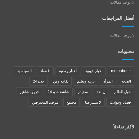
لا يوجد مقالات
أفضل المراجعات
لا يوجد مقالات
محتويات
merhabet tr
أخبار جهوية
أخبار وطنية
اقتصاد
السياسية
الصحة
المرأة
تربية وتعليم
ثقافة وفن
جديد24
حول العالم
رياضة
سلايدر
شاشة جديد24
فن ومشاهير
قضايا وحوادث
لا تنشر هنا
مجتمع
مرصد المحترفين
لأكثر تفاعلاً