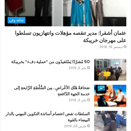
ثقافة وفن
عثمان أشقرا: مدير تنقصه مؤهلات وانتهازيون تسلطوا
على مهرجان خريبكة
ديسمبر 16, 2018
50 مُشرّدًا يَسْتَفيدُون من “عملية دفء” بخريبكة
يناير 5, 2019
صَحافةُ هَتْكِ الأعْراضِ…مِن السُّلْطةِ الرِّابعةِ إلى
خدمة الجهة الدّافعةِ
يناير 3, 2019
السلطات تفض اعتصام أساتذة التكوين المهني بالدار
البيضاء بالقوة
مارس 26, 2019