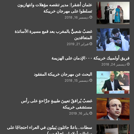
عثمان أشقرا: مدير تنقصه مؤهلات وانتهازيون
تسلطوا على مهرجان خريبكة
ديسمبر 16, 2018
غضبٌ شعبيٌّ بالمغرب بعد قمع مسيرة الأساتذة
المتعاقدين
فبراير 21, 2019
فريق أولمبيك خريبكة ٠٠٠الإدمان على الهزيمة
ديسمبر 24, 2018
البحث عن مهرجان خريبكة المفقود
ديسمبر 15, 2018
غضبٌ يُرافقُ تعيينَ طبيبةٍ جرَّاحةٍ على رأس
مستشفى خريبكة
يناير 16, 2019
سطات…باعةٌ جائلون يَبيتُون في العراء احتجاجًا على
سلطات أولاد امراح(فيديو)