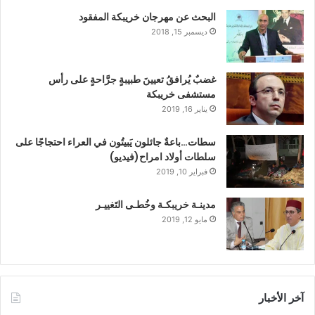
البحث عن مهرجان خريبكة المفقود
ديسمبر 15, 2018
غضبٌ يُرافقُ تعيينَ طبيبةٍ جرَّاحةٍ على رأس
مستشفى خريبكة
يناير 16, 2019
سطات…باعةٌ جائلون يَبيتُون في العراء احتجاجًا على
سلطات أولاد امراح(فيديو)
فبراير 10, 2019
مدينـة خريبكـة وخُطـى التَغييـر
مايو 12, 2019
آخر الأخبار