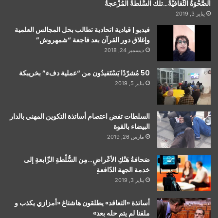
اَلصَّحْوَةُ الثَّقافيَّةُ…تلك السُّلطةُ المُزْعجةُ
يناير 3, 2019
فيديو | قيادية اتحادية تطالب بحل المجالس العلمية
وإغلاق دور القرآن بعد فاجعة “شمهروش”
ديسمبر 24, 2018
50 مُشرّدًا يَسْتَفيدُون من “عملية دفء” بخريبكة
يناير 5, 2019
السلطات تفض اعتصام أساتذة التكوين المهني بالدار
البيضاء بالقوة
مارس 26, 2019
صَحافةُ هَتْكِ الأعْراضِ…مِن السُّلْطةِ الرِّابعةِ إلى
خدمة الجهة الدّافعةِ
يناير 3, 2019
أساتذة «التعاقد» يطلقون هاشتاغ «أمزازي يكذب و
ملفنا لم يتم حله بعد»