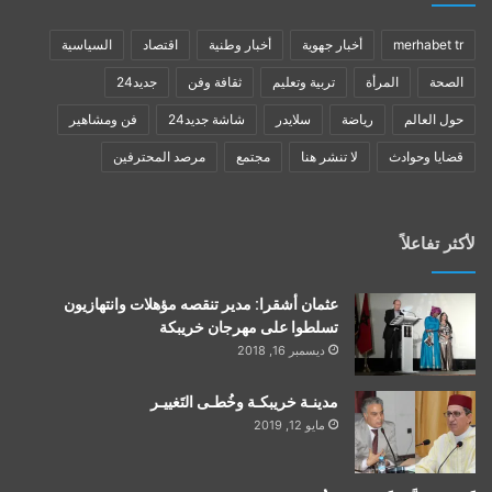
merhabet tr
أخبار جهوية
أخبار وطنية
اقتصاد
السياسية
الصحة
المرأة
تربية وتعليم
ثقافة وفن
جديد24
حول العالم
رياضة
سلايدر
شاشة جديد24
فن ومشاهير
قضايا وحوادث
لا تنشر هنا
مجتمع
مرصد المحترفين
لأكثر تفاعلاً
عثمان أشقرا: مدير تنقصه مؤهلات وانتهازيون
تسلطوا على مهرجان خريبكة
ديسمبر 16, 2018
مدينـة خريبكـة وخُطـى التَغييـر
مايو 12, 2019