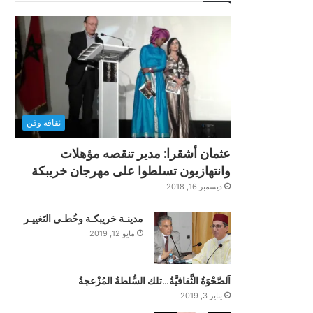
ثقافة وفن
عثمان أشقرا: مدير تنقصه مؤهلات
وانتهازيون تسلطوا على مهرجان خريبكة
ديسمبر 16, 2018
مدينـة خريبكـة وخُطـى التَغييـر
مايو 12, 2019
اَلصَّحْوَةُ الثَّقافيَّةُ…تلك السُّلطةُ المُزْعجةُ
يناير 3, 2019