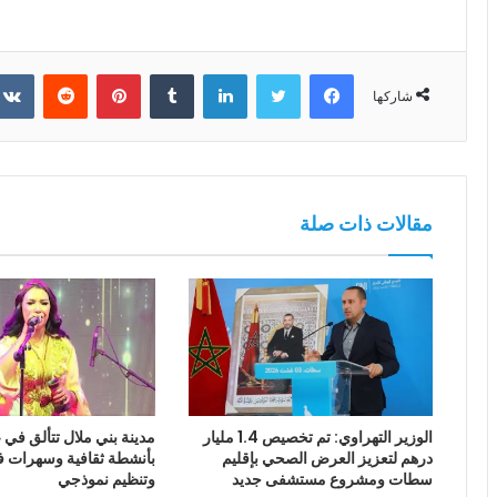
فيسبوك
تويتر
لينكدإن
بينتيريست
شاركها
مقالات ذات صلة
الوزير التهراوي: تم تخصيص 1.4 مليار
مدينة بني ملال تتألق في
درهم لتعزيز العرض الصحي بإقليم
بأنشطة ثقافية وسهرات ف
سطات ومشروع مستشفى جديد
وتنظيم نموذجي