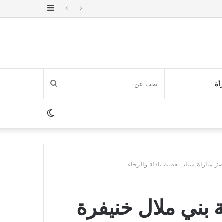
إضافة
عمود
جانبي
بحث
أة
عن
الوضع
المظلم
رُ مباراة شباب قصبة تادلة والرجاء
 بني ملال خنيفرة