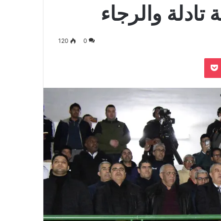
 تادلة والرجاء
120
0
بوكيت
Odnoklassn