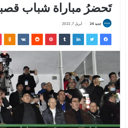
تَحضرُ مباراة شباب قصبة
جديد 24
أبريل 7, 2022
فيسبوك
تويتر
لينكدإن
بينتيريست
iki