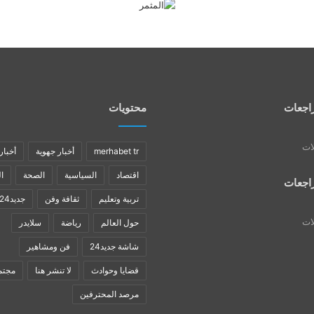
اجعات
محتويات
لات
merhabet tr
أخبار جهوية
أخبار
اقتصاد
السياسية
الصحة
ا
اجعات
تربية وتعليم
ثقافة وفن
جديد24
لات
حول العالم
رياضة
سلايدر
شاشة جديد24
فن ومشاهير
قضايا وحوادث
لا تنشر هنا
مجتم
مرصد المحترفين