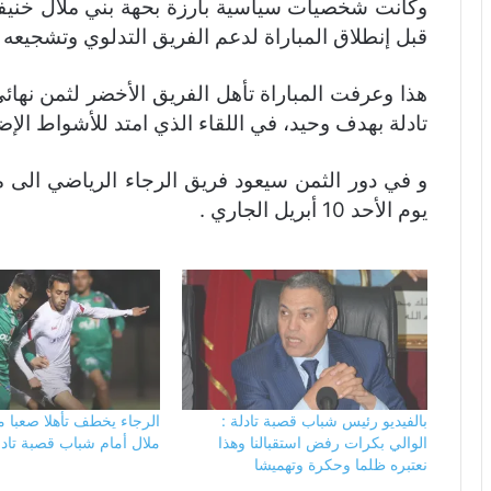
وكانت شخصيات سياسية بارزة بحهة بني ملال خنيف
قبل إنطلاق المباراة لدعم الفريق التدلوي وتشجيعه .
هذا وعرفت المباراة تأهل الفريق الأخضر لثمن نه
تادلة بهدف وحيد، في اللقاء الذي امتد للأشواط الإض
و في دور الثمن سيعود فريق الرجاء الرياضي الى مد
يوم الأحد 10 أبريل الجاري .
بالفيديو رئيس شباب قصبة تادلة :
الرجاء يخطف تأهلا صعبا 
الوالي بكرات رفض استقبالنا وهذا
ملال أمام شباب قصبة تادل
نعتبره ظلما وحكرة وتهميشا