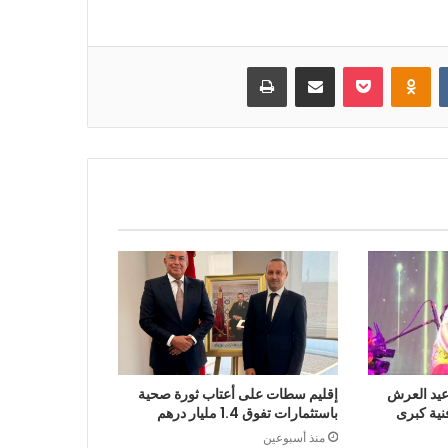
بوكيت
Odnoklassniki
مشاركة عبر البريد
طباعة
 عيد العرش
إقليم سطات على أعتاب ثورة صحية
نية كبرى
باستثمارات تفوق 1.4 مليار درهم
منذ أسبوعين