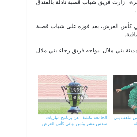
رة، زارت فريق شباب قصبة تادلة بالفندق
ائي كأس العرش، بعد فوزه على شباب قصبة
افية.
ينة بني ملال ليواجه فريق رجاء بني ملال
من ملعب بني
الجامعة تكشف عن برنامج مباريات
ة
سدس عشر وثمن نهائي كأس العرش