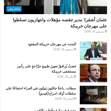
ثقافة وفن
عثمان أشقرا: مدير تنقصه مؤهلات وانتهازيون تسلطوا
على مهرجان خريبكة
ديسمبر 16, 2018
البحث عن مهرجان خريبكة المفقود
ديسمبر 15, 2018
غضبٌ يُرافقُ تعيينَ طبيبةٍ جرَّاحةٍ على رأس
مستشفى خريبكة
يناير 16, 2019
سطات…باعةٌ جائلون يَبيتُون في العراء احتجاجًا على
سلطات أولاد امراح(فيديو)
فبراير 10, 2019
مدينـة خريبكـة وخُطـى التَغييـر