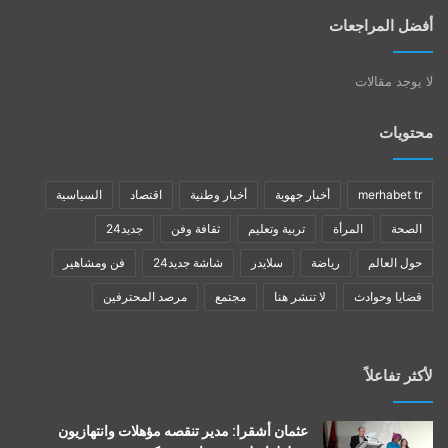
أفضل المراجعات
لا يوجد مقالات
محتويات
merhabet tr
أخبار جهوية
أخبار وطنية
اقتصاد
السياسية
الصحة
المرأة
تربية وتعليم
ثقافة وفن
جديد24
حول العالم
رياضة
سلايدر
شاشة جديد24
فن ومشاهير
قضايا وحوادث
لا تنشر هنا
مجتمع
مرصد المحترفين
لأكثر تفاعلاً
عثمان أشقرا: مدير تنقصه مؤهلات وانتهازيون