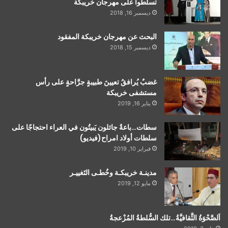
تسلطوا على مهرجان خريبكة
ديسمبر 16, 2018
البحث عن مهرجان خريبكة المفقود
ديسمبر 15, 2018
غضبٌ يُرافقُ تعيينَ طبيبةٍ جرَّاحةٍ على رأس
مستشفى خريبكة
يناير 16, 2019
سطات…باعةٌ جائلون يَبيتُون في العراء احتجاجًا على
سلطات أولاد امراح(فيديو)
فبراير 10, 2019
مدينـة خريبكـة وخُطـى التَغييـر
مايو 12, 2019
اَلصَّحْوَةُ الثَّقافيَّةُ…تلك السُّلطةُ المُزْعجةُ