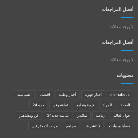
أفضل المراجعات
لا يوجد مقالات
أفضل المراجعات
لا يوجد مقالات
محتويات
merhabet tr
أخبار جهوية
أخبار وطنية
اقتصاد
السياسية
الصحة
المرأة
تربية وتعليم
ثقافة وفن
جديد24
حول العالم
رياضة
سلايدر
شاشة جديد24
فن ومشاهير
قضايا وحوادث
لا تنشر هنا
مجتمع
مرصد المحترفين