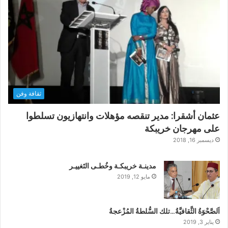
ثقافة وفن
عثمان أشقرا: مدير تنقصه مؤهلات وانتهازيون تسلطوا
على مهرجان خريبكة
ديسمبر 16, 2018
مدينـة خريبكـة وخُطـى التَغييـر
مايو 12, 2019
اَلصَّحْوَةُ الثَّقافيَّةُ…تلك السُّلطةُ المُزْعجةُ
يناير 3, 2019