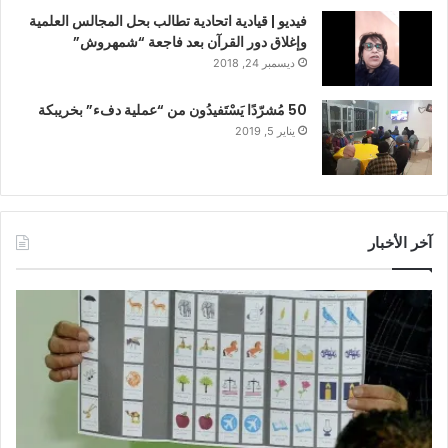
فيديو | قيادية اتحادية تطالب بحل المجالس العلمية
وإغلاق دور القرآن بعد فاجعة “شمهروش”
ديسمبر 24, 2018
50 مُشرّدًا يَسْتَفيدُون من “عملية دفء” بخريبكة
يناير 5, 2019
آخر الأخبار