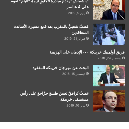
“بنشماش” يُقدِّمُ مبادرةً لتجاوزِ أزمةِ “البام” تقوم
على 4 عناصر
يناير 5, 2019
غضبٌ شعبيٌّ بالمغرب بعد قمع مسيرة الأساتذة
المتعاقدين
فبراير 21, 2019
فريق أولمبيك خريبكة ٠٠٠الإدمان على الهزيمة
ديسمبر 24, 2018
البحث عن مهرجان خريبكة المفقود
ديسمبر 15, 2018
غضبٌ يُرافقُ تعيينَ طبيبةٍ جرَّاحةٍ على رأس
مستشفى خريبكة
يناير 16, 2019