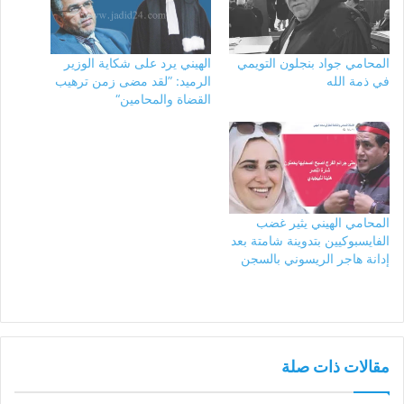
المحامي جواد بنجلون التويمي
الهيني يرد على شكاية الوزير
في ذمة الله
الرميد: ”لقد مضى زمن ترهيب
القضاة والمحامين“
المحامي الهيني يثير غضب
الفايسبوكيين بتدوينة شامتة بعد
إدانة هاجر الريسوني بالسجن
مقالات ذات صلة