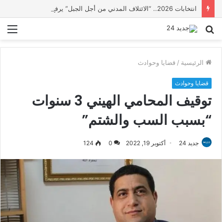
انتخابات 2026.. “الائتلاف المدني من أجل الجبل” يرفع عشرة مطالب أمام الأحزاب لإنصاف المناطق الجبلية
بحث
الق
عن
الرئيسية
/
قضايا وحوادث
قضايا وحوادث
توقيف المحامي الهيني 3 سنوات
“بسبب السب والشتم”
جديد 24
أكتوبر 19, 2022
0
124