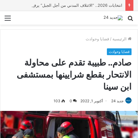
انتخابات 2026.. “الائتلاف المدني من أجل الجبل” يرفع عشرة مطالب أمام الأحزاب لإنصاف المناطق الجبلية
بحث
الق
عن
الرئيسية
/
قضايا وحوادث
قضايا وحوادث
صادم.. طبيبة تقدم على محاولة
الانتحار بقطع شرايينها بمستشفى
ابن سينا
جديد 24
أكتوبر 1, 2022
0
103