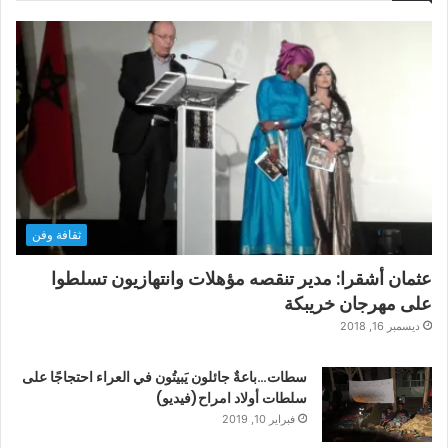
ثقافة وفن
عثمان أشقرا: مدير تنقصه مؤهلات وانتهازيون تسلطوا
على مهرجان خريبكة
ديسمبر 16, 2018
سطات…باعةٌ جائلون يَبيتُون في العراء احتجاجًا على
سلطات أولاد امراح(فيديو)
فبراير 10, 2019