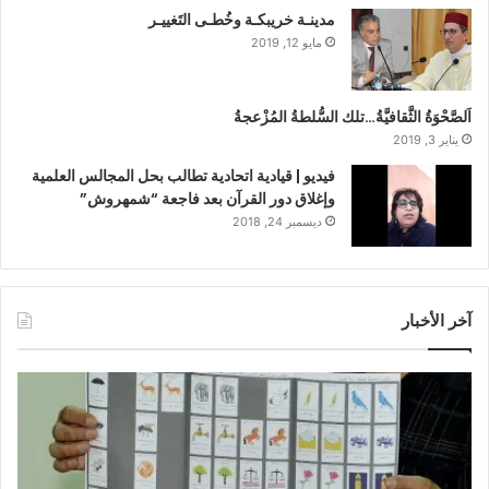
مدينـة خريبكـة وخُطـى التَغييـر
مايو 12, 2019
اَلصَّحْوَةُ الثَّقافيَّةُ…تلك السُّلطةُ المُزْعجةُ
يناير 3, 2019
فيديو | قيادية اتحادية تطالب بحل المجالس العلمية
وإغلاق دور القرآن بعد فاجعة “شمهروش”
ديسمبر 24, 2018
آخر الأخبار