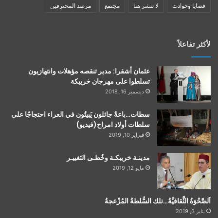
قضايا وحوادث
لا تنشر هنا
مجتمع
مرصد المحترفين
لأكثر تفاعلاً
عثمان أشقرا: مدير تنقصه مؤهلات وانتهازيون
تسلطوا على مهرجان خريبكة
ديسمبر 16, 2018
سطات…باعةٌ جائلون يَبيتُون في العراء احتجاجًا على
سلطات أولاد امراح(فيديو)
فبراير 10, 2019
مدينـة خريبكـة وخُطـى التَغييـر
مايو 12, 2019
اَلصَّحْوَةُ الثَّقافيَّةُ…تلك السُّلطةُ المُزْعجةُ
يناير 3, 2019