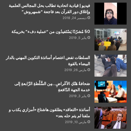
فيديو | قيادية اتحادية تطالب بحل المجالس العلمية
وإغلاق دور القرآن بعد فاجعة “شمهروش”
ديسمبر 24, 2018
50 مُشرّدًا يَسْتَفيدُون من “عملية دفء” بخريبكة
يناير 5, 2019
السلطات تفض اعتصام أساتذة التكوين المهني بالدار
البيضاء بالقوة
مارس 26, 2019
صَحافةُ هَتْكِ الأعْراضِ…مِن السُّلْطةِ الرِّابعةِ إلى
خدمة الجهة الدّافعةِ
يناير 3, 2019
أساتذة «التعاقد» يطلقون هاشتاغ «أمزازي يكذب و
ملفنا لم يتم حله بعد»
مارس 10, 2019