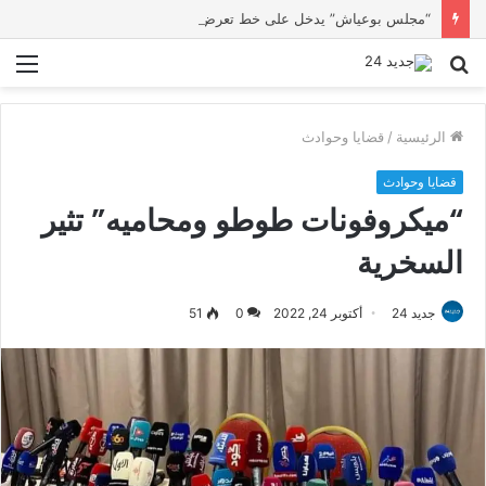
“مجلس بوعياش” يدخل على خط تعرض شاب لتهديد من فرد القوات العمومية
بحث
الق
عن
الرئيسية
/
قضايا وحوادث
قضايا وحوادث
“ميكروفونات طوطو ومحاميه” تثير
السخرية
جديد 24
أكتوبر 24, 2022
0
51