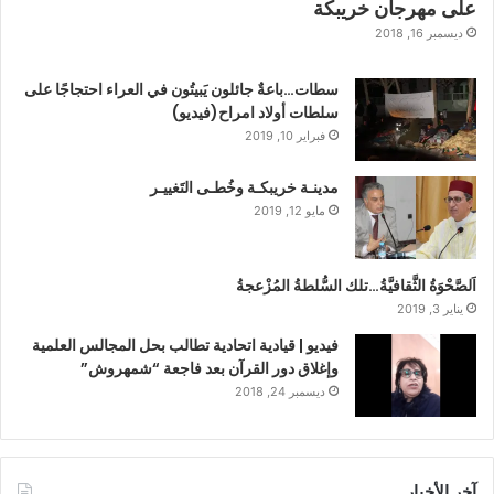
على مهرجان خريبكة
ديسمبر 16, 2018
سطات…باعةٌ جائلون يَبيتُون في العراء احتجاجًا على
سلطات أولاد امراح(فيديو)
فبراير 10, 2019
مدينـة خريبكـة وخُطـى التَغييـر
مايو 12, 2019
اَلصَّحْوَةُ الثَّقافيَّةُ…تلك السُّلطةُ المُزْعجةُ
يناير 3, 2019
فيديو | قيادية اتحادية تطالب بحل المجالس العلمية
وإغلاق دور القرآن بعد فاجعة “شمهروش”
ديسمبر 24, 2018
آخر الأخبار