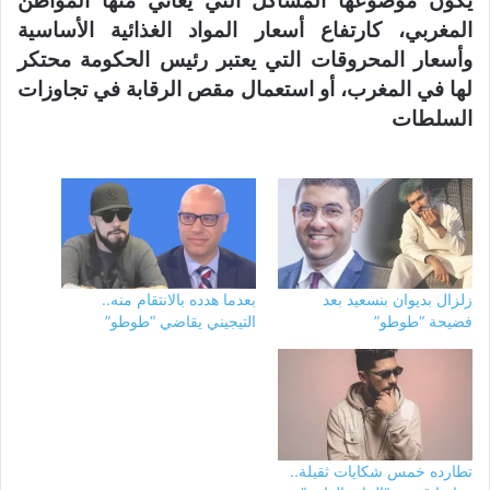
يكون موضوعها المشاكل التي يعاني منها المواطن
المغربي، كارتفاع أسعار المواد الغذائية الأساسية
وأسعار المحروقات التي يعتبر رئيس الحكومة محتكر
لها في المغرب، أو استعمال مقص الرقابة في تجاوزات
السلطات
زلزال بديوان بنسعيد بعد
بعدما هدده بالانتقام منه..
فضيحة “طوطو”
التيجيني يقاضي “طوطو”
تطارده خمس شكايات ثقيلة..