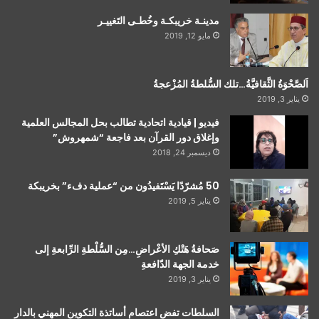
مدينـة خريبكـة وخُطـى التَغييـر
مايو 12, 2019
اَلصَّحْوَةُ الثَّقافيَّةُ…تلك السُّلطةُ المُزْعجةُ
يناير 3, 2019
فيديو | قيادية اتحادية تطالب بحل المجالس العلمية
وإغلاق دور القرآن بعد فاجعة “شمهروش”
ديسمبر 24, 2018
50 مُشرّدًا يَسْتَفيدُون من “عملية دفء” بخريبكة
يناير 5, 2019
صَحافةُ هَتْكِ الأعْراضِ…مِن السُّلْطةِ الرِّابعةِ إلى
خدمة الجهة الدّافعةِ
يناير 3, 2019
السلطات تفض اعتصام أساتذة التكوين المهني بالدار