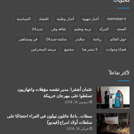
محتويات
merhabet tr
أخبار جهوية
أخبار وطنية
اقتصاد
السياسية
الصحة
المرأة
تربية وتعليم
ثقافة وفن
جديد24
حول العالم
رياضة
سلايدر
شاشة جديد24
فن ومشاهير
قضايا وحوادث
لا تنشر هنا
مجتمع
مرصد المحترفين
لأكثر تفاعلاً
عثمان أشقرا: مدير تنقصه مؤهلات وانتهازيون
تسلطوا على مهرجان خريبكة
ديسمبر 16, 2018
سطات…باعةٌ جائلون يَبيتُون في العراء احتجاجًا على
سلطات أولاد امراح(فيديو)
فبراير 10, 2019