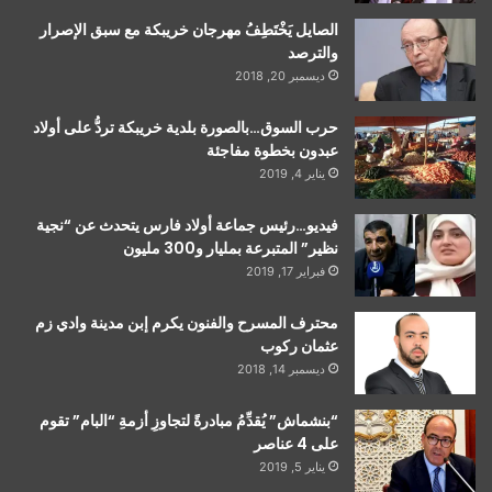
الصايل يَخْتَطِفُ مهرجان خريبكة مع سبق الإصرار
والترصد
ديسمبر 20, 2018
حرب السوق…بالصورة بلدية خريبكة تردُّ على أولاد
عبدون بخطوة مفاجئة
يناير 4, 2019
فيديو…رئيس جماعة أولاد فارس يتحدث عن “نجية
نظير” المتبرعة بمليار و300 مليون
فبراير 17, 2019
محترف المسرح والفنون يكرم إبن مدينة وادي زم
عثمان ركوب
ديسمبر 14, 2018
“بنشماش” يُقدِّمُ مبادرةً لتجاوزِ أزمةِ “البام” تقوم
على 4 عناصر
يناير 5, 2019