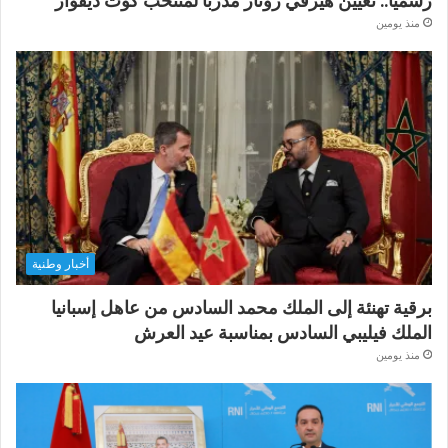
رسميا.. تعيين هيرفي رونار مدربا لمنتخب كوت ديفوار
منذ يومين
أخبار وطنية
برقية تهنئة إلى الملك محمد السادس من عاهل إسبانيا
الملك فيليبي السادس بمناسبة عيد العرش
منذ يومين