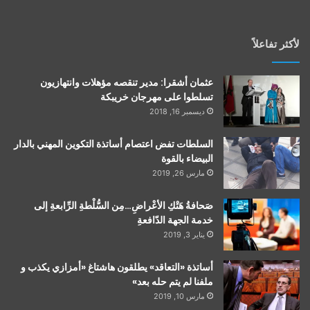
لأكثر تفاعلاً
عثمان أشقرا: مدير تنقصه مؤهلات وانتهازيون
تسلطوا على مهرجان خريبكة
ديسمبر 16, 2018
السلطات تفض اعتصام أساتذة التكوين المهني بالدار
البيضاء بالقوة
مارس 26, 2019
صَحافةُ هَتْكِ الأعْراضِ…مِن السُّلْطةِ الرِّابعةِ إلى
خدمة الجهة الدّافعةِ
يناير 3, 2019
أساتذة «التعاقد» يطلقون هاشتاغ «أمزازي يكذب و
ملفنا لم يتم حله بعد»
مارس 10, 2019