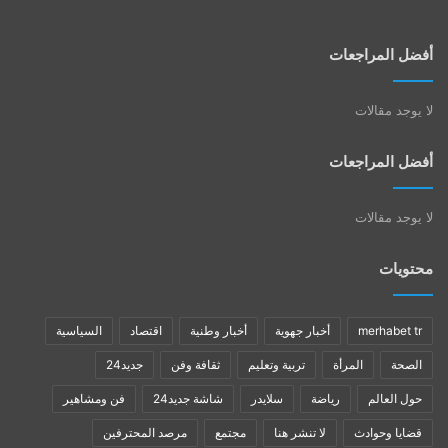
أفضل المراجعات
لا يوجد مقالات
أفضل المراجعات
لا يوجد مقالات
محتويات
merhabet tr
أخبار جهوية
أخبار وطنية
اقتصاد
السياسية
الصحة
المرأة
تربية وتعليم
ثقافة وفن
جديد24
حول العالم
رياضة
سلايدر
شاشة جديد24
فن ومشاهير
قضايا وحوادث
لا تنشر هنا
مجتمع
مرصد المحترفين