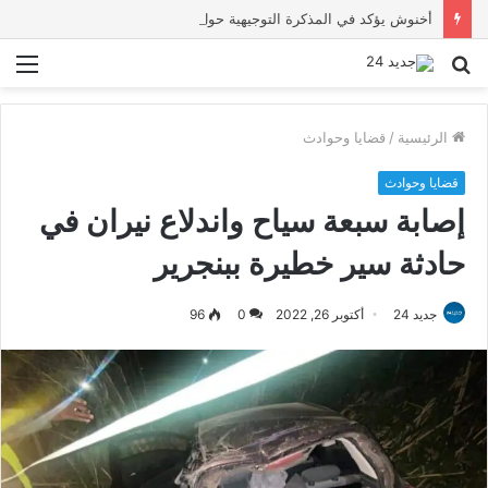
أخنوش يؤكد في المذكرة التوجيهية حول ميزانية 2027 أن ثوابت العدالة الاجتماعية والمجالية خيار استراتيجي للبلاد
بحث
الق
عن
الرئيسية
/
قضايا وحوادث
قضايا وحوادث
إصابة سبعة سياح واندلاع نيران في
حادثة سير خطيرة ببنجرير
جديد 24
أكتوبر 26, 2022
0
96