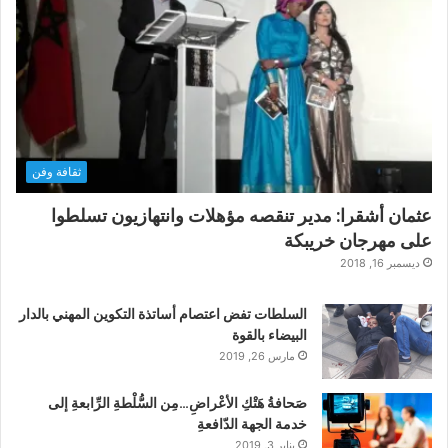
ثقافة وفن
عثمان أشقرا: مدير تنقصه مؤهلات وانتهازيون تسلطوا
على مهرجان خريبكة
ديسمبر 16, 2018
السلطات تفض اعتصام أساتذة التكوين المهني بالدار
البيضاء بالقوة
مارس 26, 2019
صَحافةُ هَتْكِ الأعْراضِ…مِن السُّلْطةِ الرِّابعةِ إلى
خدمة الجهة الدّافعةِ
يناير 3, 2019