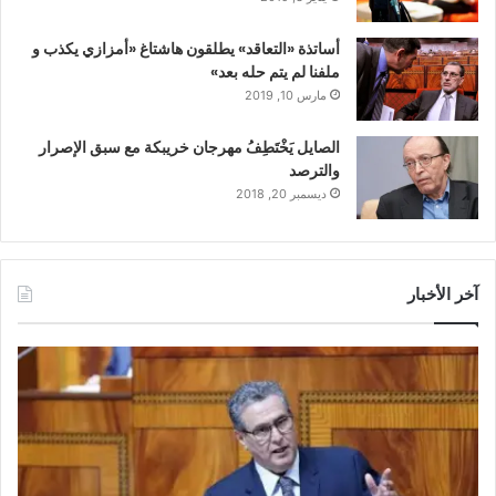
أساتذة «التعاقد» يطلقون هاشتاغ «أمزازي يكذب و
ملفنا لم يتم حله بعد»
مارس 10, 2019
الصايل يَخْتَطِفُ مهرجان خريبكة مع سبق الإصرار
والترصد
ديسمبر 20, 2018
آخر الأخبار