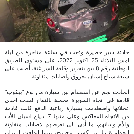
حادثة سير خطيرة وقعت في ساعة متاخرة من ليلة
امس الثلاثاء 25 اكتوبر 2022، على مستوى الطريق
الوطنية رقم 8 بين بنجرير وقلعة السراغنة، أصيب على
سبعة سياح إسبان بحروق واصابات متفاوتة.
الحادث نجم عن اصطدام بين سيارة من نوع “بيكوب”
قادمة في اتجاه الصويرة محملة بالتفاح فقدت احدى
عجلاتها واصطدمت بسيارة رباعية الدفع كانت قادمة
من الاتجاه المعاكس وعلى متنها 7 سياح اسبان الأب
والأم وابنائهم، ما أدى الى تعرضهم لاصابات متفاوتة
الخطورة ما بين كسور وجروح، بينما اندلعت النيران