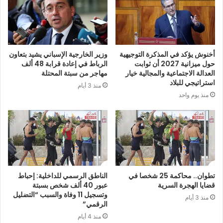
أخنوش يؤكد في المذكرة التوجيهية
وزير الخارجية الإسباني يشيد بتعاون
حول ميزانية 2027 أن ثوابت
الرباط في إعادة قرابة 48 ألف
العدالة الاجتماعية والمجالية خيار
مهاجر من سبتة المحتلة
استراتيجي للبلاد
منذ 3 أيام
منذ يوم واحد
تطوان.. محاكمة 25 شخصا في
الناطق الرسمي للداخلية: إحباط
قضايا الهجرة السرية
عبور 40 ألف شخص بسبتة
وتسجيل 11 وفاة والسبب “التضليل
منذ 3 أيام
الرقمي”
منذ 4 أيام