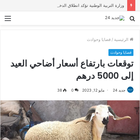
وزارة التربية الوطنية تؤكد انطلاق الدخول المدرسي 2026-2027 في موعده الرسمي
بحث
الق
عن
الرئيسية
/
قضايا وحوادث
قضايا وحوادث
توقعات بارتفاع أسعار أضاحي العيد
إلى 5000 درهم
جديد 24
مايو 12, 2023
0
38