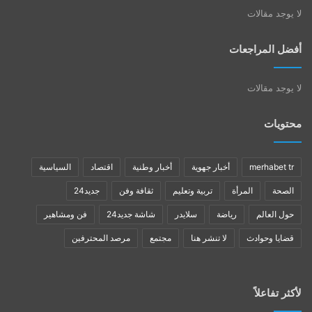
لا يوجد مقالات
أفضل المراجعات
لا يوجد مقالات
محتويات
merhabet tr
أخبار جهوية
أخبار وطنية
اقتصاد
السياسية
الصحة
المرأة
تربية وتعليم
ثقافة وفن
جديد24
حول العالم
رياضة
سلايدر
شاشة جديد24
فن ومشاهير
قضايا وحوادث
لا تنشر هنا
مجتمع
مرصد المحترفين
لأكثر تفاعلاً