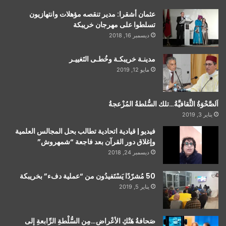
عثمان أشقرا: مدير تنقصه مؤهلات وانتهازيون
تسلطوا على مهرجان خريبكة
ديسمبر 16, 2018
مدينـة خريبكـة وخُطـى التَغييـر
مايو 12, 2019
اَلصَّحْوَةُ الثَّقافيَّةُ…تلك السُّلطةُ المُزْعجةُ
يناير 3, 2019
فيديو | قيادية اتحادية تطالب بحل المجالس العلمية
وإغلاق دور القرآن بعد فاجعة “شمهروش”
ديسمبر 24, 2018
50 مُشرّدًا يَسْتَفيدُون من “عملية دفء” بخريبكة
يناير 5, 2019
صَحافةُ هَتْكِ الأعْراضِ…مِن السُّلْطةِ الرِّابعةِ إلى