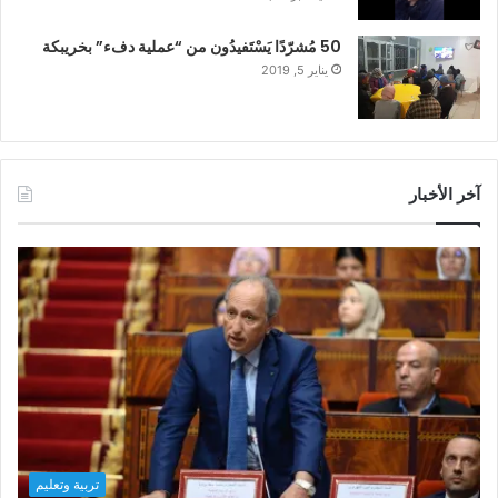
50 مُشرّدًا يَسْتَفيدُون من “عملية دفء” بخريبكة
يناير 5, 2019
آخر الأخبار
تربية وتعليم