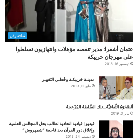
ثقافة وفن
عثمان أشقرا: مدير تنقصه مؤهلات وانتهازيون تسلطوا
على مهرجان خريبكة
ديسمبر 16, 2018
مدينـة خريبكـة وخُطـى التَغييـر
مايو 12, 2019
اَلصَّحْوَةُ الثَّقافيَّةُ…تلك السُّلطةُ المُزْعجةُ
يناير 3, 2019
فيديو | قيادية اتحادية تطالب بحل المجالس العلمية
وإغلاق دور القرآن بعد فاجعة “شمهروش”
ديسمبر 24, 2018