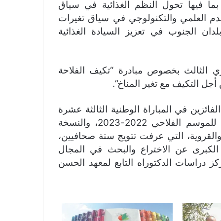
 بما فيها تحول النظم الغذائية في سياق
تقدم العلمي والتكنولوجي في سياق تغيرات
بلدان الجنوب في تعزيز السيادة الغذائية
 الاجتماع الوزاري الثالث بخصوص مبادرة “تكيف الفلاحة
أجل التكيف مع تغير المناخ”.
ائزين في المباراة الوطنية الثالثة عشرة
لاختيار أفضل منتجي زيت الزيتون البكر الممتازة للموسم الفلاحي 2022-2023، والنسخة
 والقروية، التي عرفت تتويج ستة صحافيين،
الكبرى عن الاختراع والبحث في المجال
 فضلا عن انعقاد أيام الدكتوراه 2023 لمركز دراسات الدكتوراه التابع لمعهد الحسن