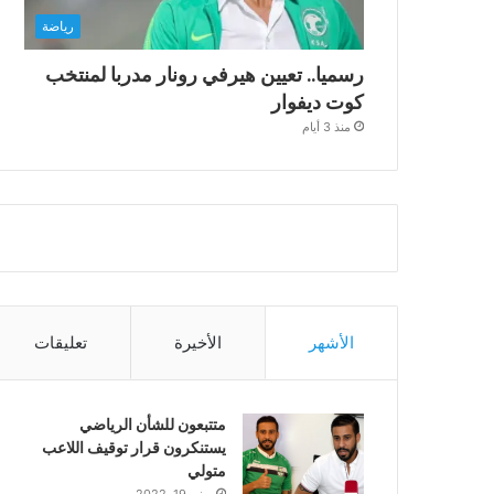
رياضة
رسميا.. تعيين هيرفي رونار مدربا لمنتخب
كوت ديفوار
منذ 3 أيام
الأشهر
الأخيرة
تعليقات
متتبعون للشأن الرياضي
يستنكرون قرار توقيف اللاعب
متولي
يونيو 19, 2022