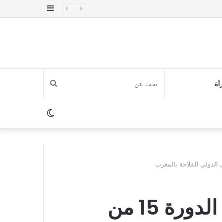
إضافة
عمود
جانبي
بحث
أة
عن
الوضع
المظلم
مكناس.. اختتام فعاليات الدورة 15 من