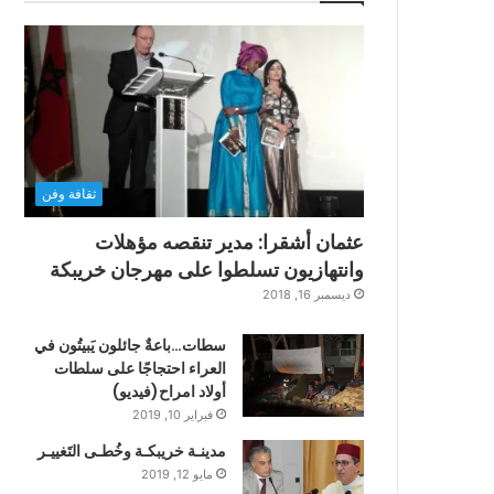
ثقافة وفن
عثمان أشقرا: مدير تنقصه مؤهلات
وانتهازيون تسلطوا على مهرجان خريبكة
ديسمبر 16, 2018
سطات…باعةٌ جائلون يَبيتُون في
العراء احتجاجًا على سلطات
أولاد امراح(فيديو)
فبراير 10, 2019
مدينـة خريبكـة وخُطـى التَغييـر
مايو 12, 2019