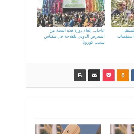
لملتقى
عاجل.. إلغاء دورة هذه السنة من
 استقطاب
المعرض الدولي للفلاحة في مكناس
بسبب كورونا
بوكيت
Odnoklassniki
مشاركة عبر البريد
طباعة