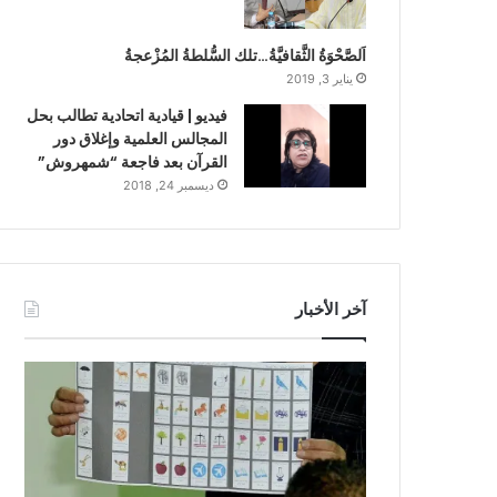
اَلصَّحْوَةُ الثَّقافيَّةُ…تلك السُّلطةُ المُزْعجةُ
يناير 3, 2019
فيديو | قيادية اتحادية تطالب بحل
المجالس العلمية وإغلاق دور
القرآن بعد فاجعة “شمهروش”
ديسمبر 24, 2018
آخر الأخبار