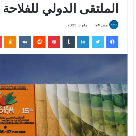
الملتقى الدولي للفلاحة
جديد 24
مايو 8, 2023
فيسبوك
تويتر
لينكدإن
بينتيريست
iki