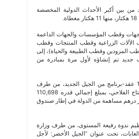
د من بين أكبر الأحداث الدولية المخصصة
.
تلفة (قطب الجهات وقطب المؤسسات والجهات الداعمة
الآلات الزراعية وقطب المنتجات وقطب
طب المزودين وقطب الطبيعة والحياة)، إلى
 جديد تم إنشاؤه لأول مرة بمبادرة من
ومن أبرز ما جاءت به هذه النسخة التوقيع على 19 عقد-برنامج من الجيل الجديد، من طرف
الدولة ومهنيي القطاع، لتنمية وتحديث سلاسل الإنتاج الفلاحي، بمبلغ إجمالي قدره 110,698
م على مدى 10 سنوات، منها 42,477 مليار درهم مساهمة من الدولة في إطار صندوق
يم ندوة رفيعة المستوى، من طرف وزارة
والغابات، تحت عنوان “الجيل الأخضر: لأجل