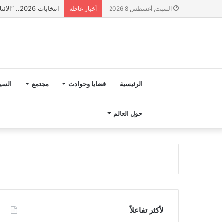
انتخابات 2026.. “الائتلاف المدني من أجل الجبل” يرفع عشرة مطالب أمام الأحزاب لإنصاف المناطق الجبلية
السبت, أغسطس 8 2026
أخبار عاجلة
الرئيسية
قضايا وحوادث
مجتمع
السي
حول العالم
لأكثر تفاعلاً