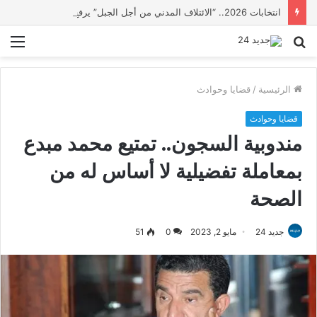
انتخابات 2026.. “الائتلاف المدني من أجل الجبل” يرفع عشرة مطالب أمام الأحزاب لإنصاف المناطق الجبلية
بحث
الق
عن
الرئيسية
/
قضايا وحوادث
قضايا وحوادث
مندوبية السجون.. تمتيع محمد مبدع
بمعاملة تفضيلية لا أساس له من
الصحة
جديد 24
مايو 2, 2023
0
51