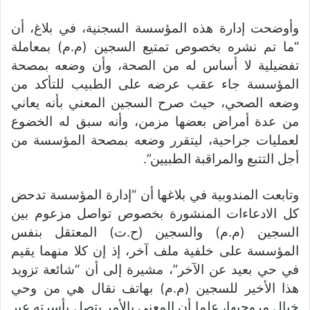
وأوضحت إدارة هذه المؤسسة السجنية، في بلاغ، أن
“ما تم نشره بخصوص تمتيع السجين (م.م) بمعاملة
تفضيلية لا أساس له من الصحة، وأن وضعه بمصحة
المؤسسة جاء عقب عرضه على الطبيب للتأكد من
وضعه الصحي، حيث صرح السجين المعني بأنه يعاني
من عدة أمراض بعضها مزمن، وأنه سبق له الخضوع
لعمليات جراحية، ليتقرر وضعه بمصحة المؤسسة من
أجل التتبع والمراقبة الطبيين”.
وتابعت المندوبية في بلاغها أن “إدارة المؤسسة تدحض
كل الادعاءات المنشورة بخصوص تواصل مزعوم بين
السجين (م.م) والسجين (ح.ت) المعتقل بنفس
المؤسسة على خلفية ملف آخر، إذ إن كلا منهما يقيم
في حي بعيد عن الآخر”، مشيرة إلى أن “شائعة تزويد
هذا الأخير للسجين (م.م) بهاتف نقال هي من وحي
خيال مروجيها، علما أن المعني بالأمر يتصل بأسرته عبر