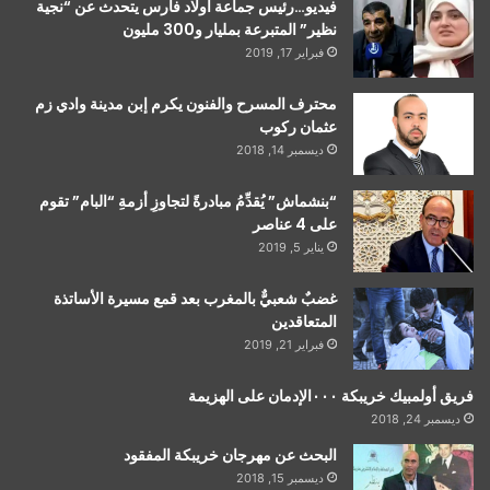
فيديو…رئيس جماعة أولاد فارس يتحدث عن “نجية
نظير” المتبرعة بمليار و300 مليون
فبراير 17, 2019
محترف المسرح والفنون يكرم إبن مدينة وادي زم
عثمان ركوب
ديسمبر 14, 2018
“بنشماش” يُقدِّمُ مبادرةً لتجاوزِ أزمةِ “البام” تقوم
على 4 عناصر
يناير 5, 2019
غضبٌ شعبيٌّ بالمغرب بعد قمع مسيرة الأساتذة
المتعاقدين
فبراير 21, 2019
فريق أولمبيك خريبكة ٠٠٠الإدمان على الهزيمة
ديسمبر 24, 2018
البحث عن مهرجان خريبكة المفقود
ديسمبر 15, 2018