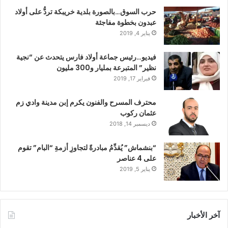
حرب السوق…بالصورة بلدية خريبكة تردُّ على أولاد
عبدون بخطوة مفاجئة
يناير 4, 2019
فيديو…رئيس جماعة أولاد فارس يتحدث عن “نجية
نظير” المتبرعة بمليار و300 مليون
فبراير 17, 2019
محترف المسرح والفنون يكرم إبن مدينة وادي زم
عثمان ركوب
ديسمبر 14, 2018
“بنشماش” يُقدِّمُ مبادرةً لتجاوزِ أزمةِ “البام” تقوم
على 4 عناصر
يناير 5, 2019
آخر الأخبار