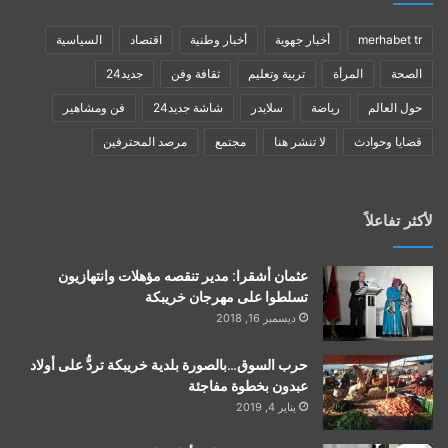
merhabet tr
أخبار جهوية
أخبار وطنية
اقتصاد
السياسية
الصحة
المرأة
تربية وتعليم
ثقافة وفن
جديد24
حول العالم
رياضة
سلايدر
شاشة جديد24
فن ومشاهير
قضايا وحوادث
لا تنشر هنا
مجتمع
مرصد المحترفين
لأكثر تفاعلاً
عثمان أشقرا: مدير تنقصه مؤهلات وانتهازيون
تسلطوا على مهرجان خريبكة
ديسمبر 16, 2018
حرب السوق…بالصورة بلدية خريبكة تردُّ على أولاد
عبدون بخطوة مفاجئة
يناير 4, 2019