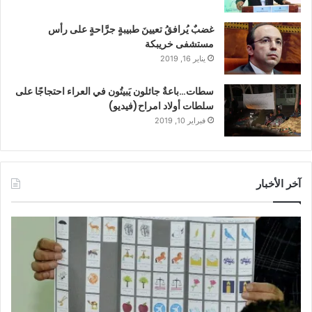
غضبٌ يُرافقُ تعيينَ طبيبةٍ جرَّاحةٍ على رأس
مستشفى خريبكة
يناير 16, 2019
سطات…باعةٌ جائلون يَبيتُون في العراء احتجاجًا على
سلطات أولاد امراح(فيديو)
فبراير 10, 2019
آخر الأخبار