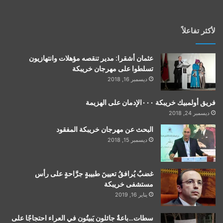
لأكثر تفاعلاً
عثمان أشقرا: مدير تنقصه مؤهلات وانتهازيون
تسلطوا على مهرجان خريبكة
ديسمبر 16, 2018
فريق أولمبيك خريبكة ٠٠٠الإدمان على الهزيمة
ديسمبر 24, 2018
البحث عن مهرجان خريبكة المفقود
ديسمبر 15, 2018
غضبٌ يُرافقُ تعيينَ طبيبةٍ جرَّاحةٍ على رأس
مستشفى خريبكة
يناير 16, 2019
سطات…باعةٌ جائلون يَبيتُون في العراء احتجاجًا على