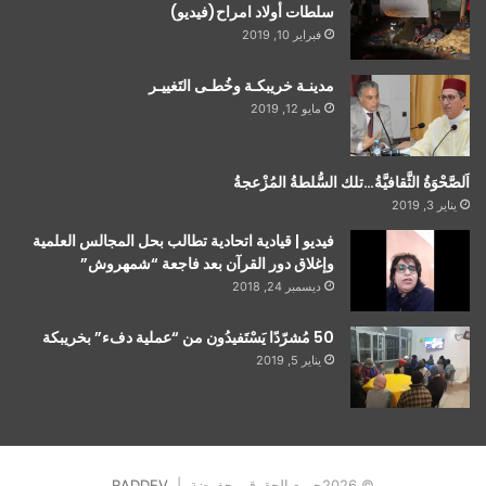
سلطات أولاد امراح(فيديو)
فبراير 10, 2019
مدينـة خريبكـة وخُطـى التَغييـر
مايو 12, 2019
اَلصَّحْوَةُ الثَّقافيَّةُ…تلك السُّلطةُ المُزْعجةُ
يناير 3, 2019
فيديو | قيادية اتحادية تطالب بحل المجالس العلمية
وإغلاق دور القرآن بعد فاجعة “شمهروش”
ديسمبر 24, 2018
50 مُشرّدًا يَسْتَفيدُون من “عملية دفء” بخريبكة
يناير 5, 2019
© 2026جميع الحقوق محفوضة |
RADDEV