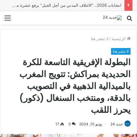
انتخابات 2026.. “الائتلاف المدني من أجل الجبل” يرفع عشرة مطالب أمام الأحزاب لإنصاف المناطق الجبلية
بحث
الق
عن
الرئيسية
/
لا تنشر هنا
لا تنشر هنا
البطولة الإفريقية التاسعة للكرة
الحديدية بمراكش: تتويج المغرب
بالميدالية الذهبية في التصويب
بالدقة، ومنتخب السنغال (ذكور)
يحرز اللقب
جديد 24
يونيو 10, 2024
0
17