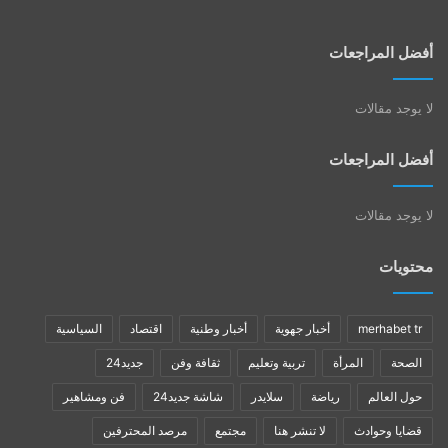
أفضل المراجعات
لا يوجد مقالات
أفضل المراجعات
لا يوجد مقالات
محتويات
merhabet tr
أخبار جهوية
أخبار وطنية
اقتصاد
السياسية
الصحة
المرأة
تربية وتعليم
ثقافة وفن
جديد24
حول العالم
رياضة
سلايدر
شاشة جديد24
فن ومشاهير
قضايا وحوادث
لا تنشر هنا
مجتمع
مرصد المحترفين