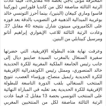
المحترفة مونى باجي بحصة 48 مقابل28، فيما عادت
الرتبة الثالثة مناصفة لكل من كانديا فلورانس (بوركينا
فاسو) وماري كبيغان (البنين)، بينما أحرز التونسي خالد
بوغريبة الميدالية الذهبية في التصويب بالدقة بعد فوزه
على الكاميروني مبينون شارل بنتيجة 40 مقابل 27.
وعادت الرتبة الثالثة للاعب الإيفواري إبراهيم أتانو
ومرسيل كبيتابلي من البنين.
وعرفت نهاية هذه البطولة الإفريقية، التي حضرتها
سفيرة السنغال بالمغرب السيدة صاينبو ديال إلى
جانب رئيس الجامعة الملكية المغربية للكرة الحديدية
خالد المنصوري، وممثل رئيس الكونفدرالية الإفريقية
للكرة الحديدية رايميل منصاح، ورؤساء العصب، تتويج
المنتخب السنغالي بلقب الدورة التاسعة للبطولة
الإفريقية للكرة الحديدية بعد تغلبه في المباراة النهائية
على المنتخب التونسي بحصة 13 مقابل 2، فيما عادت
الرتبة الثالثة مناصفة لكل من المنتخبين المغربي