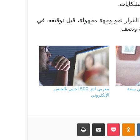
لشكايات.
فرار نحو وجهة مجهولة، قبل توقيفه. في
نة ونصف
 بسنة
مغربي ابتز 500 أجنبي بالجنس
الإلكتروني
بوكيت
Odnoklassniki
مشاركة عبر البريد
طباعة