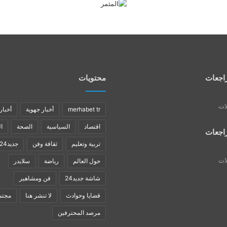
اجعات
محتويات
لات
merhabet tr
أخبار جهوية
أخبار
اقتصاد
السياسية
الصحة
ا
اجعات
تربية وتعليم
ثقافة وفن
جديد24
لات
حول العالم
رياضة
سلايدر
شاشة جديد24
فن ومشاهير
قضايا وحوادث
لا تنشر هنا
مجتم
مرصد المحترفين