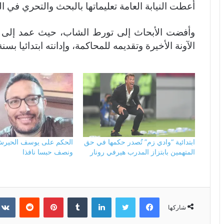
أعطت النيابة العامة تعليماتها بالبحث والتحري في ا
وأفضت الأبحاث إلى تورط الشاب، حيث عمد إلى ال
الآونة الأخيرة وتقديمه للمحاكمة، وإدانته ابتدائيا بس
ابتدائية “وادي زم” تُصدر حكمها في حق
الحكم على يوسف الحيرش
المتهمين بابتزاز المدرب هيرفي رونار
ونصف حبسا نافذا
فيسبوك
تويتر
لينكدإن
بينتيريست
شاركها