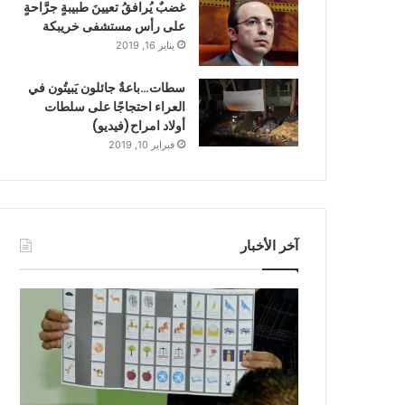
غضبٌ يُرافقُ تعيينَ طبيبةٍ جرَّاحةٍ
على رأس مستشفى خريبكة
يناير 16, 2019
سطات…باعةٌ جائلون يَبيتُون في
العراء احتجاجًا على سلطات
أولاد امراح(فيديو)
فبراير 10, 2019
آخر الأخبار