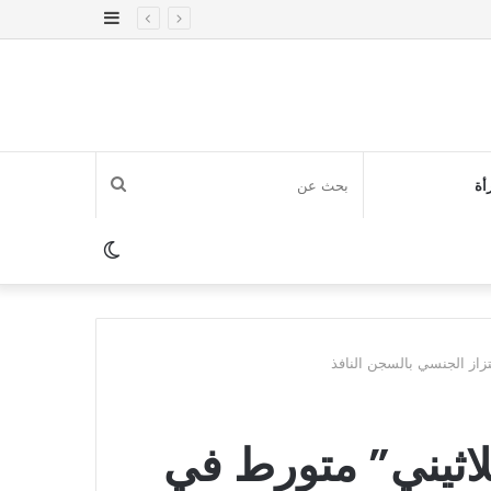
إضافة
عمود
جانبي
بحث
أة
عن
الوضع
المظلم
تزاز الجنسي بالسجن النافذ
لاثيني” متورط في