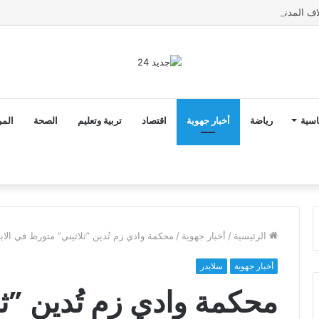
اسية
رياضة
أخبار جهوية
اقتصاد
تربية وتعليم
الصحة
المر
الرئيسية
/
أخبار جهوية
/
محكمة وادي زم تُدين ”ثلاثيني” متورط في الاب
أخبار جهوية
سلايدر
محكمة وادي زم تُدين ”ث