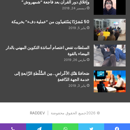
وإغلاق دور القرآن بعد فاجعة “شمهروش”
ديسمبر 24, 2018
50 مُشرّدًا يَسْتَفيدُون من “عملية دفء” بخريبكة
يناير 5, 2019
السلطات تفض اعتصام أساتذة التكوين المهني بالدار
البيضاء بالقوة
مارس 26, 2019
صَحافةُ هَتْكِ الأعْراضِ…مِن السُّلْطةِ الرِّابعةِ إلى
خدمة الجهة الدّافعةِ
يناير 3, 2019
© 2026جميع الحقوق محفوضة |
RADDEV