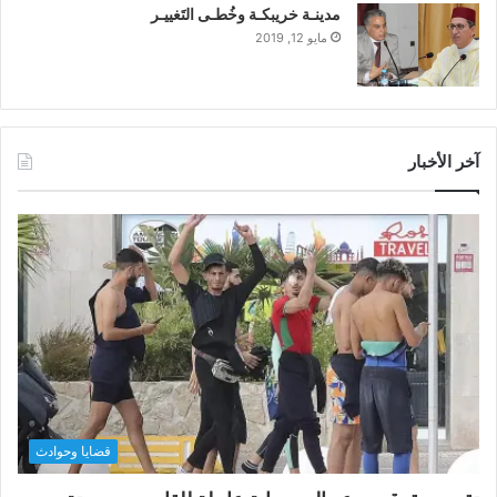
مدينـة خريبكـة وخُطـى التَغييـر
مايو 12, 2019
آخر الأخبار
قضايا وحوادث