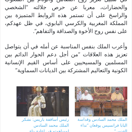
والحضارات، معربا عن حرص جلالته “الشخصي
والراسخ على أن تستمر هذه الروابط المتميزة بين
المملكة المغربية والكرسي البابوي، في ظل عهدكم،
على نفس روح الأخوة والصداقة والتفاهم”.
وأعرب الملك بنفس المناسبة عن أمله في أن يتواصل
تعزيز هذه العلاقات “من أجل دعم الحوار الدائم بين
المسلمين والمسيحيين على أساس القيم الإنسانية
الكونية والتعاليم المشتركة بين الديانات السماوية”
الملك محمد السادس وقداسة
رئيس أساقفة باريس: نشكر
البابا فرانسيس يوقعان “نداء
الملك محمد السادس
القدس”
لمساهمته في إعادة بناء