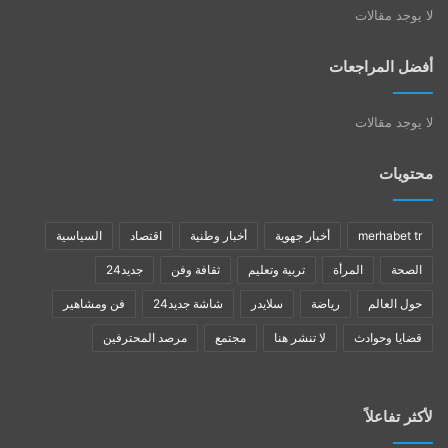
لا يوجد مقالات
أفضل المراجعات
لا يوجد مقالات
محتويات
merhabet tr
أخبار جهوية
أخبار وطنية
اقتصاد
السياسية
الصحة
المرأة
تربية وتعليم
ثقافة وفن
جديد24
حول العالم
رياضة
سلايدر
شاشة جديد24
فن ومشاهير
قضايا وحوادث
لا تنشر هنا
مجتمع
مرصد المحترفين
لأكثر تفاعلاً