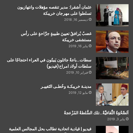
عثمان أشقرا: مدير تنقصه مؤهلات وانتهازيون
تسلطوا على مهرجان خريبكة
ديسمبر 16, 2018
غضبٌ يُرافقُ تعيينَ طبيبةٍ جرَّاحةٍ على رأس
مستشفى خريبكة
يناير 16, 2019
سطات…باعةٌ جائلون يَبيتُون في العراء احتجاجًا على
سلطات أولاد امراح(فيديو)
فبراير 10, 2019
مدينـة خريبكـة وخُطـى التَغييـر
مايو 12, 2019
اَلصَّحْوَةُ الثَّقافيَّةُ…تلك السُّلطةُ المُزْعجةُ
يناير 3, 2019
فيديو | قيادية اتحادية تطالب بحل المجالس العلمية