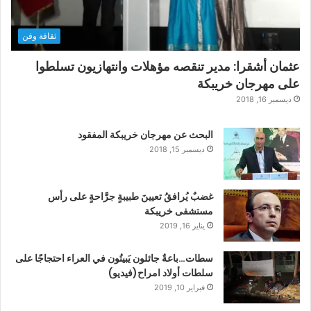
ثقافة وفن
عثمان أشقرا: مدير تنقصه مؤهلات وانتهازيون تسلطوا
على مهرجان خريبكة
ديسمبر 16, 2018
البحث عن مهرجان خريبكة المفقود
ديسمبر 15, 2018
غضبٌ يُرافقُ تعيينَ طبيبةٍ جرَّاحةٍ على رأس
مستشفى خريبكة
يناير 16, 2019
سطات…باعةٌ جائلون يَبيتُون في العراء احتجاجًا على
سلطات أولاد امراح(فيديو)
فبراير 10, 2019