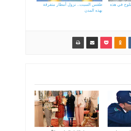
ثلوج في هذه
طقس السبت.. نزول أمطار متفرقة
بهذه المدن
بوكيت
Odnoklassniki
مشاركة عبر البريد
طباعة