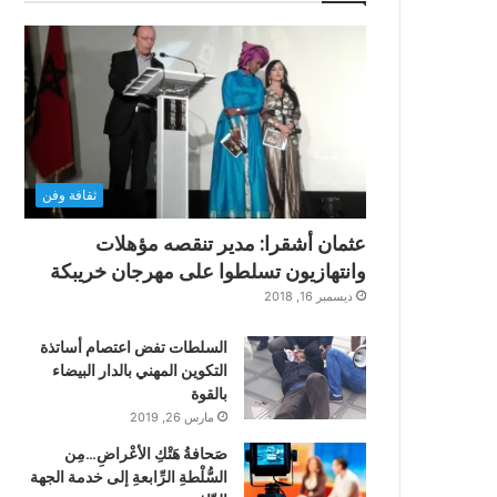
ثقافة وفن
عثمان أشقرا: مدير تنقصه مؤهلات
وانتهازيون تسلطوا على مهرجان خريبكة
ديسمبر 16, 2018
السلطات تفض اعتصام أساتذة
التكوين المهني بالدار البيضاء
بالقوة
مارس 26, 2019
صَحافةُ هَتْكِ الأعْراضِ…مِن
السُّلْطةِ الرِّابعةِ إلى خدمة الجهة