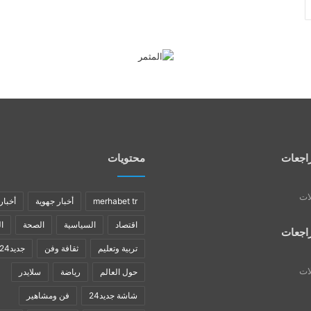
اجعات
محتويات
لات
merhabet tr
أخبار جهوية
أخبار
اقتصاد
السياسية
الصحة
ا
اجعات
تربية وتعليم
ثقافة وفن
جديد24
لات
حول العالم
رياضة
سلايدر
شاشة جديد24
فن ومشاهير