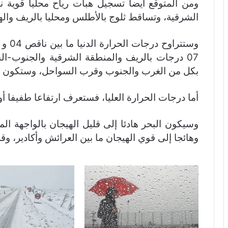
ومن المتوقع أيضا تسجيل هبات رياح محليا قوية ن
الشرقية، وتساقط ثلوج بالأطلس ومحليا بالريف واله
بكل من الغرب والجنوب وقرب السواحل، وستكون ما بين 07 و 10 درجات بباقي 
أما درجات الحرارة العليا، فستعرف ارتفاعا طفيفا 
وسيكون البحر هادئا إلى قليل الهيجان بالواجهة الم
وهائجا إلى قوي الهيجان ما بين العرائش وأكادير، وق