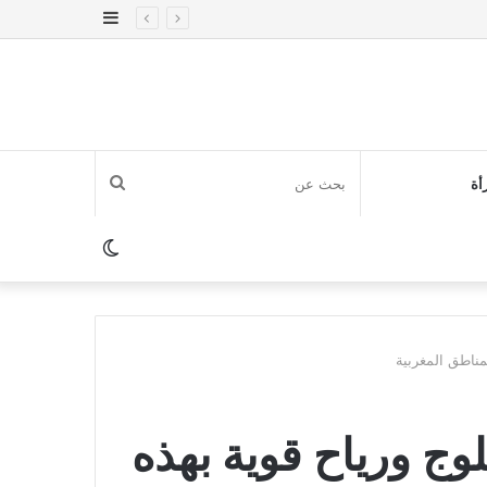
إضافة
عمود
جانبي
بحث
أة
عن
الوضع
المظلم
مناطق المغربية
وج ورياح قوية بهذه