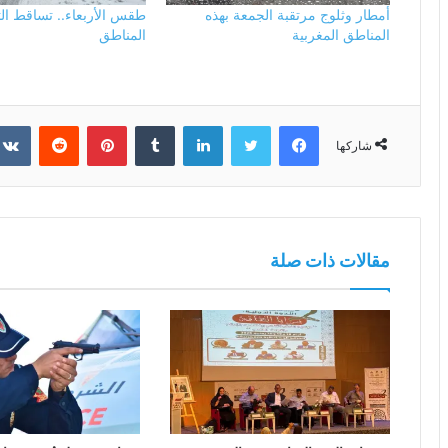
أمطار وثلوج مرتقبة الجمعة بهذه
طقس الأربعاء.. تساقط ال
المناطق المغربية
المناطق
فيسبوك
تويتر
لينكدإن
بينتيريست
شاركها
مقالات ذات صلة