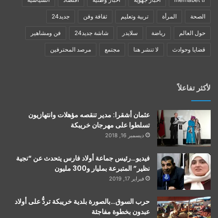
الصحة
المرأة
تربية وتعليم
ثقافة وفن
جديد24
حول العالم
رياضة
سلايدر
شاشة جديد24
فن ومشاهير
قضايا وحوادث
لا تنشر هنا
مجتمع
مرصد المحترفين
لأكثر تفاعلاً
عثمان أشقرا: مدير تنقصه مؤهلات وانتهازيون
تسلطوا على مهرجان خريبكة
ديسمبر 16, 2018
فيديو…رئيس جماعة أولاد فارس يتحدث عن “نجية
نظير” المتبرعة بمليار و300 مليون
فبراير 17, 2019
حرب السوق…بالصورة بلدية خريبكة تردُّ على أولاد
عبدون بخطوة مفاجئة