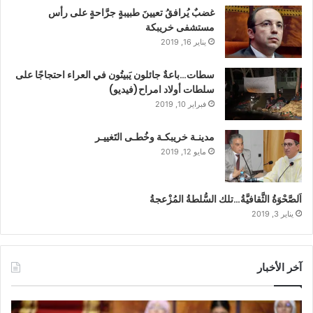
غضبٌ يُرافقُ تعيينَ طبيبةٍ جرَّاحةٍ على رأس
مستشفى خريبكة
يناير 16, 2019
سطات…باعةٌ جائلون يَبيتُون في العراء احتجاجًا على
سلطات أولاد امراح(فيديو)
فبراير 10, 2019
مدينـة خريبكـة وخُطـى التَغييـر
مايو 12, 2019
اَلصَّحْوَةُ الثَّقافيَّةُ…تلك السُّلطةُ المُزْعجةُ
يناير 3, 2019
آخر الأخبار