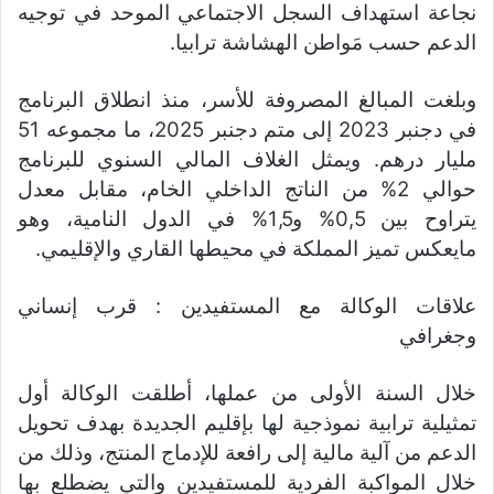
نجاعة استهداف السجل الاجتماعي الموحد في توجيه
الدعم حسب مَواطن الهشاشة ترابيا.
وبلغت المبالغ المصروفة للأسر، منذ انطلاق البرنامج
في دجنبر 2023 إلى متم دجنبر 2025، ما مجموعه 51
مليار درهم. ويمثل الغلاف المالي السنوي للبرنامج
حوالي 2% من الناتج الداخلي الخام، مقابل معدل
يتراوح بين 0,5% و1,5% في الدول النامية، وهو
مايعكس تميز المملكة في محيطها القاري والإقليمي.
علاقات الوكالة مع المستفيدين : قرب إنساني
وجغرافي
خلال السنة الأولى من عملها، أطلقت الوكالة أول
تمثيلية ترابية نموذجية لها بإقليم الجديدة بهدف تحويل
الدعم من آلية مالية إلى رافعة للإدماج المنتج، وذلك من
خلال المواكبة الفردية للمستفيدين والتي يضطلع بها