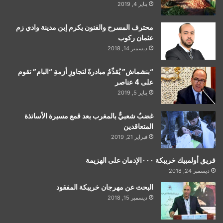
يناير 4, 2019
محترف المسرح والفنون يكرم إبن مدينة وادي زم
عثمان ركوب
ديسمبر 14, 2018
“بنشماش” يُقدِّمُ مبادرةً لتجاوزِ أزمةِ “البام” تقوم
على 4 عناصر
يناير 5, 2019
غضبٌ شعبيٌّ بالمغرب بعد قمع مسيرة الأساتذة
المتعاقدين
فبراير 21, 2019
فريق أولمبيك خريبكة ٠٠٠الإدمان على الهزيمة
ديسمبر 24, 2018
البحث عن مهرجان خريبكة المفقود
ديسمبر 15, 2018