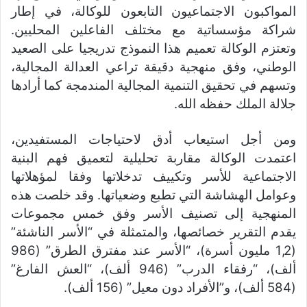
المواكبون الاجتماعيون التابعون للوكالة، في إطار
شراكة مؤسساتية مع مختلف الفاعلين المحليين.
وتعتزم الوكالة تعميم هذا النموذج تدريجيا على الصعيد
الوطني، وفق منهجية دقيقة تراعي العدالة المجالية،
وتسهم في تحقيق التنمية المجالية المندمجة كما أرادها
جلالة الملك حفظه الله.
ومن أجل استيعاب أدق لاحتياجات المستفيدين،
اعتمدت الوكالة مقاربة تحليلية لتعميق فهم البنية
الاجتماعية للأسر وتكييف تدخلاتها وفقا لمؤهلاتها
وعوامل الهشاشة التي تطبع وضعياتها. وقد خلصت هذه
المنهجية إلى تصنيف الأسر وفق خمس مجموعات
يقدم التقرير خصائصها، والمتمثلة في “الأسر الناشئة”
(1,2 مليون أسرة)، “الأسر عند مفترق الطرق” (986
ألف)، “رفقاء الدرب” (946 ألف)، “العش الفارغ”
(584 ألف)، و”الأفراد دون معيل” (156 ألف).