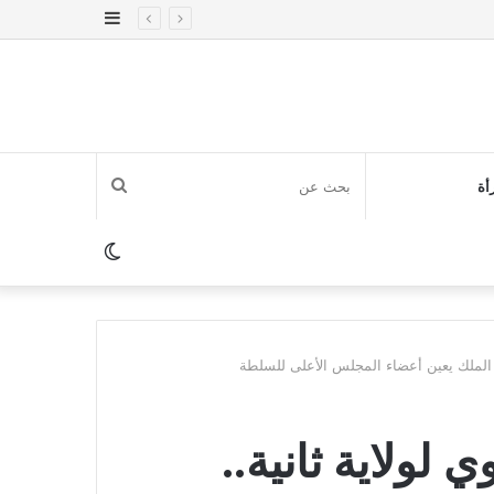
إضافة
عمود
جانبي
بحث
أة
عن
الوضع
المظلم
الة الملك يعين أعضاء المجلس الأعلى للسلطة
 لولاية ثانية..