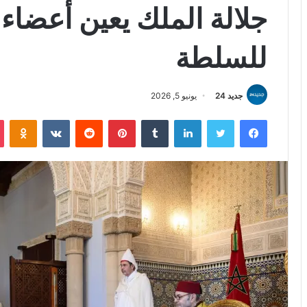
جلالة الملك يعين أعضاء
للسلطة
جديد 24
يونيو 5, 2026
فيسبوك
تويتر
لينكدإن
بينتيريست
iki