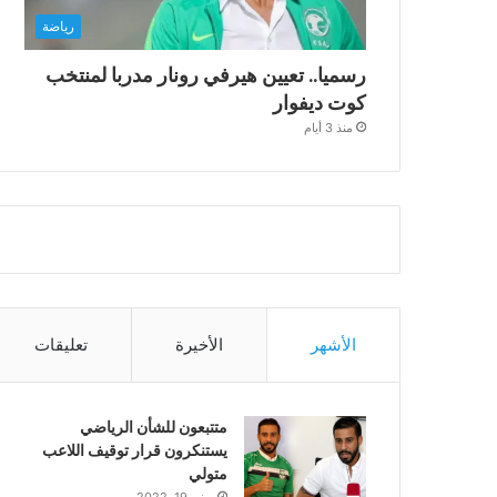
رياضة
رسميا.. تعيين هيرفي رونار مدربا لمنتخب
كوت ديفوار
منذ 3 أيام
الأشهر
الأخيرة
تعليقات
متتبعون للشأن الرياضي
يستنكرون قرار توقيف اللاعب
متولي
يونيو 19, 2022