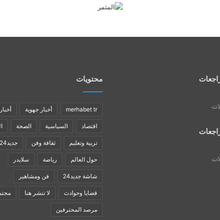
اجعات
محتويات
لات
merhabet tr
أخبار جهوية
أخبار
اقتصاد
السياسية
الصحة
ا
اجعات
تربية وتعليم
ثقافة وفن
جديد24
لات
حول العالم
رياضة
سلايدر
شاشة جديد24
فن ومشاهير
قضايا وحوادث
لا تنشر هنا
مجتم
مرصد المحترفين