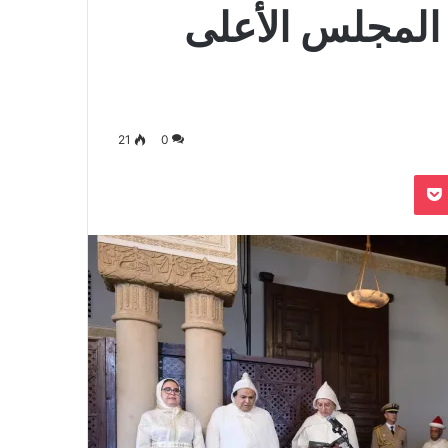
 المجلس الأعلى
21
0
بوكيت
Odnoklassn