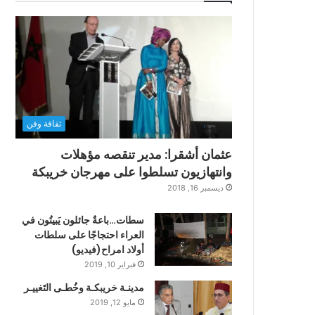
ثقافة وفن
عثمان أشقرا: مدير تنقصه مؤهلات
وانتهازيون تسلطوا على مهرجان خريبكة
ديسمبر 16, 2018
سطات…باعةٌ جائلون يَبيتُون في
العراء احتجاجًا على سلطات
أولاد امراح(فيديو)
فبراير 10, 2019
مدينـة خريبكـة وخُطـى التَغييـر
مايو 12, 2019