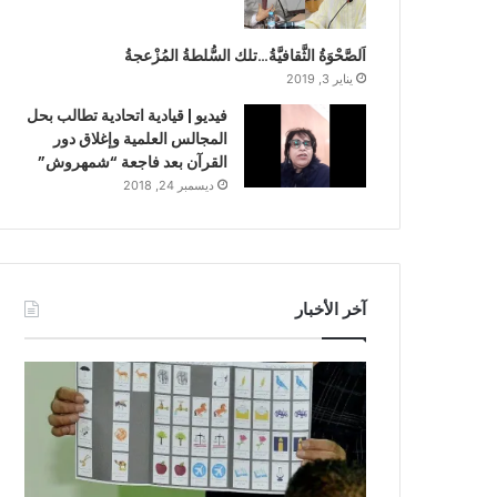
اَلصَّحْوَةُ الثَّقافيَّةُ…تلك السُّلطةُ المُزْعجةُ
يناير 3, 2019
فيديو | قيادية اتحادية تطالب بحل
المجالس العلمية وإغلاق دور
القرآن بعد فاجعة “شمهروش”
ديسمبر 24, 2018
آخر الأخبار