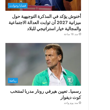
قضايا وحوادث
أخنوش يؤكد في المذكرة التوجيهية حول
ميزانية 2027 أن ثوابت العدالة الاجتماعية
والمجالية خيار استراتيجي للبلاد
منذ 18 ساعة
رياضة
رسميا.. تعيين هيرفي رونار مدربا لمنتخب
كوت ديفوار
منذ يوم واحد