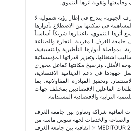
وجامعتها وتقوية أثرها التنموي.
ف الجهوية، يندرج في إطار رؤية شمولية لا
لمساهمة في تمكينها من الاضطلاع بأدوارها
 أثرها التنموي، باعتبارها شريكاً أساسياً
 جامعة الغرف المغربية للتجارة والصناعة
 بمواصلة أدوارها التأطيرية والتنسيقية،
ليب اشتغالها، وتعزيز قدراتها المؤسساتية
لوجه الأمثل، وترسيخ مكانتها كفاعل محوري
صل جهودها في دعم الدينامية الاقتصادية،
ثمار، وتحفيز المبادرة المقاولاتية، بما
لعات الفاعلين الاقتصاديين بمختلف جهات
نمية الترابية والاقتصادية المستدامة.
يات اتفاقية شراكة وتعاون بين جامعة الغرف
ارة والصناعة والخدمات لجهة سوس ماسة من
أجل تنظيم المنتدى الأورومتوسطي للسياحة « MEDITOUR 2026 »؛ اتفاقية بين جامعة الغرف