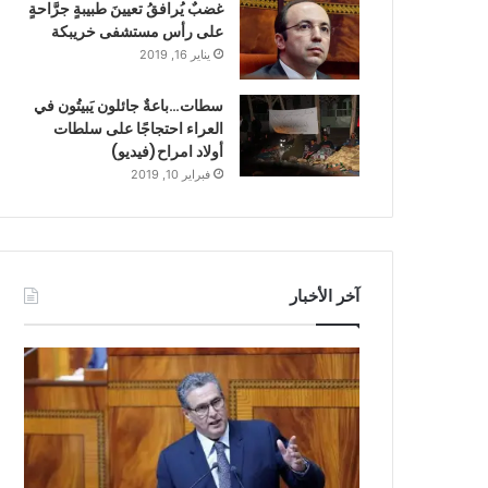
غضبٌ يُرافقُ تعيينَ طبيبةٍ جرَّاحةٍ
على رأس مستشفى خريبكة
يناير 16, 2019
سطات…باعةٌ جائلون يَبيتُون في
العراء احتجاجًا على سلطات
أولاد امراح(فيديو)
فبراير 10, 2019
آخر الأخبار