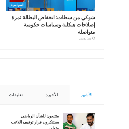
السياسية
شوكي من سطات: انخفاض البطالة ثمرة
إصلاحات هيكلية وسياسات حكومية
متواصلة
منذ يومين
الأشهر
الأخيرة
تعليقات
متتبعون للشأن الرياضي
يستنكرون قرار توقيف اللاعب
متولي