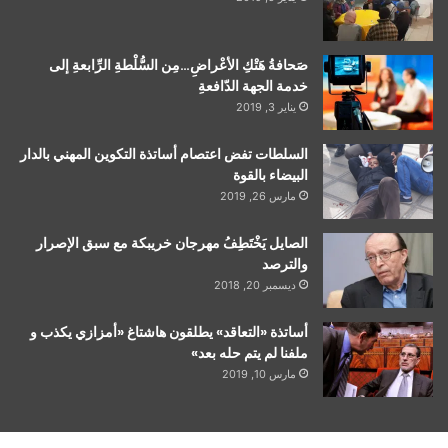
صَحافةُ هَتْكِ الأعْراضِ…مِن السُّلْطةِ الرِّابعةِ إلى
خدمة الجهة الدّافعةِ
يناير 3, 2019
السلطات تفض اعتصام أساتذة التكوين المهني بالدار
البيضاء بالقوة
مارس 26, 2019
الصايل يَخْتَطِفُ مهرجان خريبكة مع سبق الإصرار
والترصد
ديسمبر 20, 2018
أساتذة «التعاقد» يطلقون هاشتاغ «أمزازي يكذب و
ملفنا لم يتم حله بعد»
مارس 10, 2019