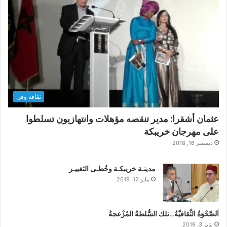
ثقافة وفن
عثمان أشقرا: مدير تنقصه مؤهلات وانتهازيون تسلطوا
على مهرجان خريبكة
ديسمبر 16, 2018
مدينـة خريبكـة وخُطـى التَغييـر
مايو 12, 2019
اَلصَّحْوَةُ الثَّقافيَّةُ…تلك السُّلطةُ المُزْعجةُ
يناير 3, 2019