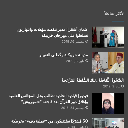
لأكثر تفاعلاً
عثمان أشقرا: مدير تنقصه مؤهلات وانتهازيون
تسلطوا على مهرجان خريبكة
ديسمبر 16, 2018
مدينـة خريبكـة وخُطـى التَغييـر
مايو 12, 2019
اَلصَّحْوَةُ الثَّقافيَّةُ…تلك السُّلطةُ المُزْعجةُ
يناير 3, 2019
فيديو | قيادية اتحادية تطالب بحل المجالس العلمية
وإغلاق دور القرآن بعد فاجعة “شمهروش”
ديسمبر 24, 2018
50 مُشرّدًا يَسْتَفيدُون من “عملية دفء” بخريبكة
يناير 5, 2019