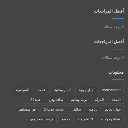
أفضل المراجعات
لا يوجد مقالات
أفضل المراجعات
لا يوجد مقالات
محتويات
merhabet tr
أخبار جهوية
أخبار وطنية
اقتصاد
السياسية
الصحة
المرأة
تربية وتعليم
ثقافة وفن
جديد24
حول العالم
رياضة
سلايدر
شاشة جديد24
فن ومشاهير
قضايا وحوادث
لا تنشر هنا
مجتمع
مرصد المحترفين