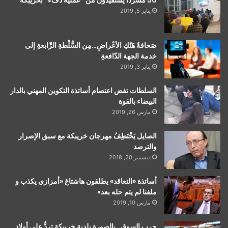
50 مُشرّدًا يَسْتَفيدُون من “عملية دفء” بخريبكة
يناير 5, 2019
صَحافةُ هَتْكِ الأعْراضِ…مِن السُّلْطةِ الرِّابعةِ إلى
خدمة الجهة الدّافعةِ
يناير 3, 2019
السلطات تفض اعتصام أساتذة التكوين المهني بالدار
البيضاء بالقوة
مارس 26, 2019
الصايل يَخْتَطِفُ مهرجان خريبكة مع سبق الإصرار
والترصد
ديسمبر 20, 2018
أساتذة «التعاقد» يطلقون هاشتاغ «أمزازي يكذب و
ملفنا لم يتم حله بعد»
مارس 10, 2019
حرب السوق…بالصورة بلدية خريبكة تردُّ على أولاد