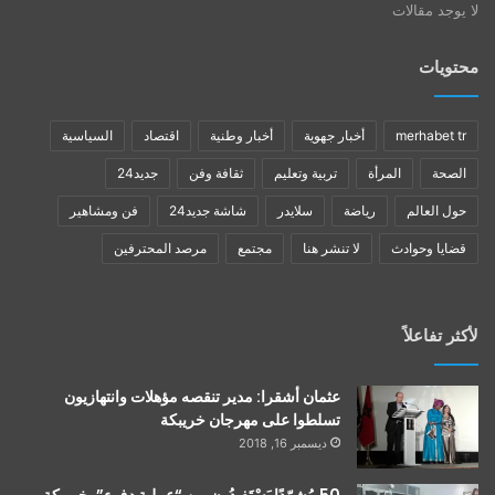
لا يوجد مقالات
محتويات
merhabet tr
أخبار جهوية
أخبار وطنية
اقتصاد
السياسية
الصحة
المرأة
تربية وتعليم
ثقافة وفن
جديد24
حول العالم
رياضة
سلايدر
شاشة جديد24
فن ومشاهير
قضايا وحوادث
لا تنشر هنا
مجتمع
مرصد المحترفين
لأكثر تفاعلاً
عثمان أشقرا: مدير تنقصه مؤهلات وانتهازيون
تسلطوا على مهرجان خريبكة
ديسمبر 16, 2018