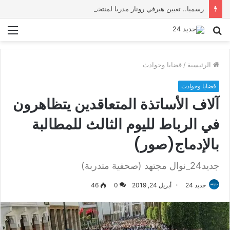
رسميا.. تعيين هيرفي رونار مدربا لمنتخب كوت ديفوار
بحث
الق
عن
الرئيسية
/
قضايا وحوادث
قضايا وحوادث
آلاف الأساتذة المتعاقدين يتظاهرون
في الرباط لليوم الثالث للمطالبة
بالإدماج(صور)
جديد24_نوال مجتهد (صحفية متدربة)
جديد 24
أبريل 24, 2019
0
46