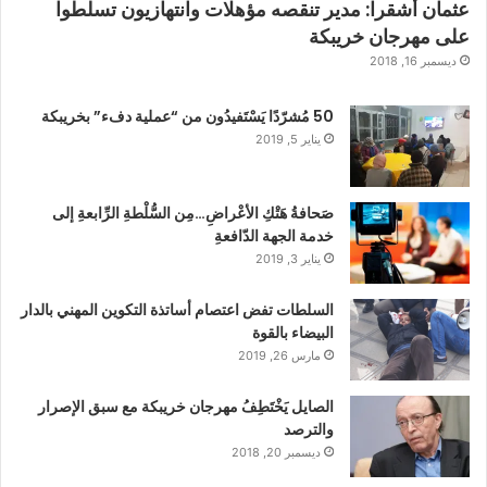
عثمان أشقرا: مدير تنقصه مؤهلات وانتهازيون تسلطوا
على مهرجان خريبكة
ديسمبر 16, 2018
50 مُشرّدًا يَسْتَفيدُون من “عملية دفء” بخريبكة
يناير 5, 2019
صَحافةُ هَتْكِ الأعْراضِ…مِن السُّلْطةِ الرِّابعةِ إلى
خدمة الجهة الدّافعةِ
يناير 3, 2019
السلطات تفض اعتصام أساتذة التكوين المهني بالدار
البيضاء بالقوة
مارس 26, 2019
الصايل يَخْتَطِفُ مهرجان خريبكة مع سبق الإصرار
والترصد
ديسمبر 20, 2018