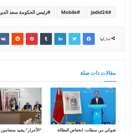
jadid24
Mobile
رئيس الحكومة سعد الدين 
فيسبوك
تويتر
لينكدإن
بينتيريست
شاركها
مقالات ذات صلة
شوكي من سطات: انخفاض البطالة
“الأحرار” يشيد بمضامين