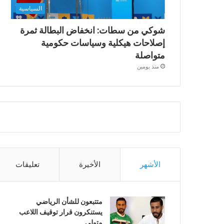
السياسية
شوكي من سطات: انخفاض البطالة ثمرة
إصلاحات هيكلية وسياسات حكومية
متواصلة
منذ يومين
الأشهر
الأخيرة
تعليقات
متتبعون للشأن الرياضي
يستنكرون قرار توقيف اللاعب
متولي