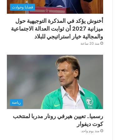
قضايا وحوادث
أخنوش يؤكد في المذكرة التوجيهية حول
ميزانية 2027 أن ثوابت العدالة الاجتماعية
والمجالية خيار استراتيجي للبلاد
منذ 20 ساعة
رياضة
رسميا.. تعيين هيرفي رونار مدربا لمنتخب
كوت ديفوار
منذ يوم واحد