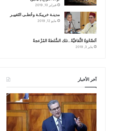
فبراير 10, 2019
مدينـة خريبكـة وخُطـى التَغييـر
مايو 12, 2019
اَلصَّحْوَةُ الثَّقافيَّةُ…تلك السُّلطةُ المُزْعجةُ
يناير 3, 2019
آخر الأخبار