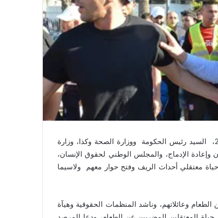
دعا المرصد المغربي للسجون يوم أمس الثلاثاء 23 أبريل 2019، السيد رئيس الحكومة ووزارة الصحة وكذا، وزارة
جون وإعادة الإدماج، والمجلس الوطني لحقوق الإنسان،
 حياة معتقلي أحداث الريف وفتح حوار معهم ولاسيما
الطعام وعائلاتهم، وناشد المنظمات الحقوقية وهيآة
 حياة المعتقلين المضربين عن الطعام، ودعا المرصد