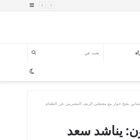
إضافة
عمود
جانبي
بحث
أة
عن
الوضع
المظلم
ماني بفتح حوار مع معتقلي الريف المضربين عن الطعام
ن: يناشد سعد