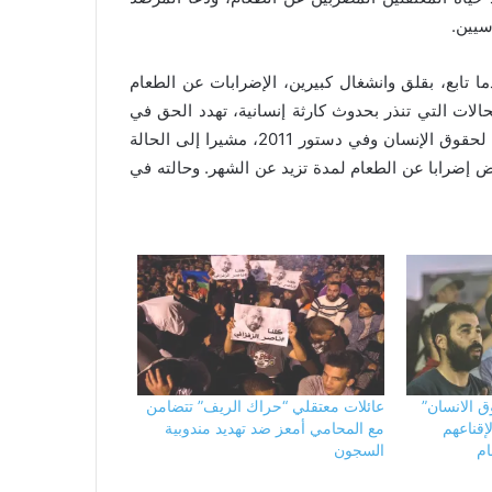
سيين.
ابع، بقلق وانشغال كبيرين، الإضرابات عن الطعام
ات التي تنذر بحدوث كارثة إنسانية، تهدد الحق في
الحياة، أول الحقوق المنصوص عليها في جميع المواثيق الدولية لحقوق الإنسان وفي دستور 2011، مشيرا إلى الحالة
وض إضرابا عن الطعام لمدة تزيد عن الشهر. وحالته في
قوق الانسان”
عائلات معتقلي “حراك الريف” تتضامن
إقناعهم
مع المحامي أمعز ضد تهديد مندوبية
ام
السجون