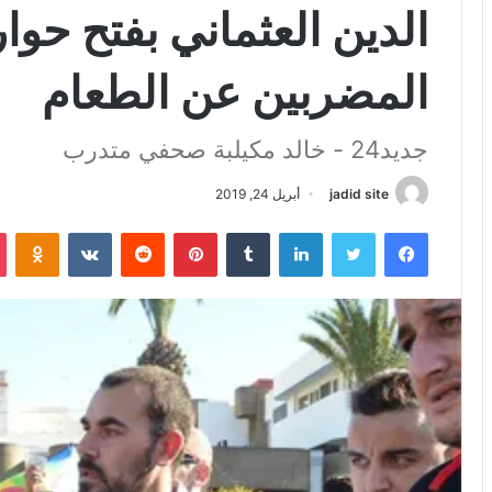
الدين العثماني بفتح حوا
المضربين عن الطعام
جديد24 - خالد مكيلبة صحفي متدرب
jadid site
أبريل 24, 2019
فيسبوك
تويتر
لينكدإن
بينتيريست
iki