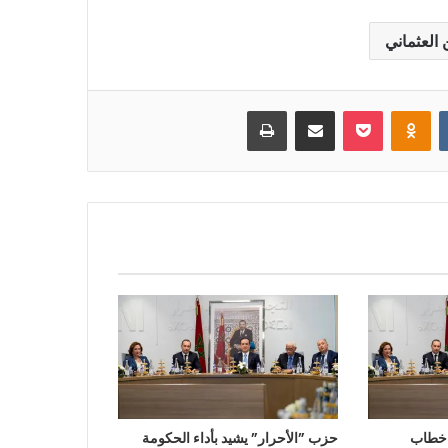
العثماني
بوكيت
Odnoklassniki
مشاركة عبر البريد
طباعة
 خطاب
حزب ”الأحرار” يشيد بأداء الحكومة