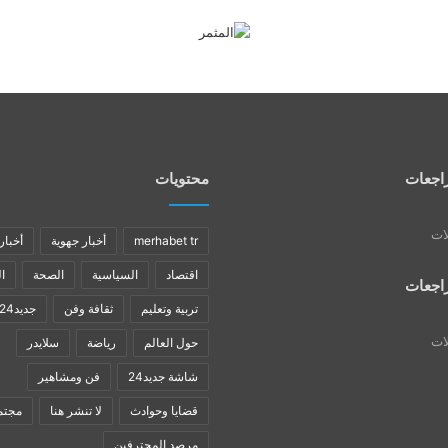
اجعات
محتويات
لات
merhabet tr
أخبار جهوية
أخبار
اقتصاد
السياسية
الصحة
ا
اجعات
تربية وتعليم
ثقافة وفن
جديد24
لات
حول العالم
رياضة
سلايدر
شاشة جديد24
فن ومشاهير
قضايا وحوادث
لا تنشر هنا
مجتم
مرصد المحترفين