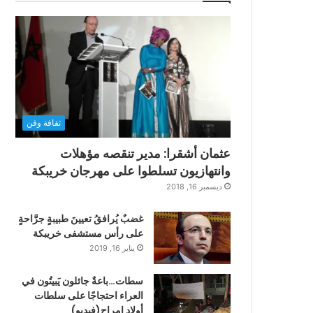
ثقافة وفن
عثمان أشقرا: مدير تنقصه مؤهلات
وانتهازيون تسلطوا على مهرجان خريبكة
ديسمبر 16, 2018
غضبٌ يُرافقُ تعيينَ طبيبةٍ جرَّاحةٍ
على رأس مستشفى خريبكة
يناير 16, 2019
سطات…باعةٌ جائلون يَبيتُون في
العراء احتجاجًا على سلطات
أولاد امراح(فيديو)