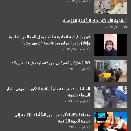
مايو 12, 2019
اَلصَّحْوَةُ الثَّقافيَّةُ…تلك السُّلطةُ المُزْعجةُ
يناير 3, 2019
فيديو | قيادية اتحادية تطالب بحل المجالس العلمية
وإغلاق دور القرآن بعد فاجعة “شمهروش”
ديسمبر 24, 2018
50 مُشرّدًا يَسْتَفيدُون من “عملية دفء” بخريبكة
يناير 5, 2019
السلطات تفض اعتصام أساتذة التكوين المهني بالدار
البيضاء بالقوة
مارس 26, 2019
صَحافةُ هَتْكِ الأعْراضِ…مِن السُّلْطةِ الرِّابعةِ إلى
خدمة الجهة الدّافعةِ
يناير 3, 2019