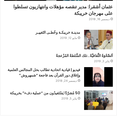
عثمان أشقرا: مدير تنقصه مؤهلات وانتهازيون تسلطوا
على مهرجان خريبكة
ديسمبر 16, 2018
مدينـة خريبكـة وخُطـى التَغييـر
مايو 12, 2019
اَلصَّحْوَةُ الثَّقافيَّةُ…تلك السُّلطةُ المُزْعجةُ
يناير 3, 2019
فيديو | قيادية اتحادية تطالب بحل المجالس العلمية
وإغلاق دور القرآن بعد فاجعة “شمهروش”
ديسمبر 24, 2018
50 مُشرّدًا يَسْتَفيدُون من “عملية دفء” بخريبكة
يناير 5, 2019