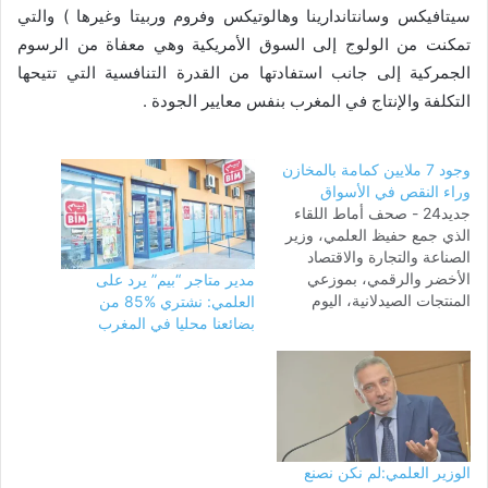
سيتافيكس وسانتاندارينا وهالوتيكس وفروم وربيتا وغيرها ) والتي
تمكنت من الولوج إلى السوق الأمريكية وهي معفاة من الرسوم
الجمركية إلى جانب استفادتها من القدرة التنافسية التي تتيحها
التكلفة والإنتاج في المغرب بنفس معايير الجودة .
وجود 7 ملايين كمامة بالمخازن
وراء النقص في الأسواق
جديد24 - صحف أماط اللقاء
الذي جمع حفيظ العلمي، وزير
الصناعة والتجارة والاقتصاد
الأخضر والرقمي، بموزعي
مدير متاجر “بيم” يرد على
المنتجات الصيدلانية، اليوم
العلمي: نشتري %85 من
الأربعاء، لمناقشة مآل أزيد من
بضائعنا محليا في المغرب
15 مليون كمامة لم تتوصل بها
الصيدليات، اللثام عن ملايين
الكمامات المختفية في المغرب
وسط النقص الحاد المسجل
فيها. وحسب ما أكدت
هسبريس من مصادر حضرت…
الوزير العلمي:لم نكن نصنع