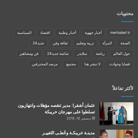
محتويات
merhabet tr
أخبار جهوية
أخبار وطنية
اقتصاد
السياسية
الصحة
المرأة
تربية وتعليم
ثقافة وفن
جديد24
حول العالم
رياضة
سلايدر
شاشة جديد24
فن ومشاهير
قضايا وحوادث
لا تنشر هنا
مجتمع
مرصد المحترفين
لأكثر تفاعلاً
عثمان أشقرا: مدير تنقصه مؤهلات وانتهازيون
تسلطوا على مهرجان خريبكة
ديسمبر 16, 2018
مدينـة خريبكـة وخُطـى التَغييـر