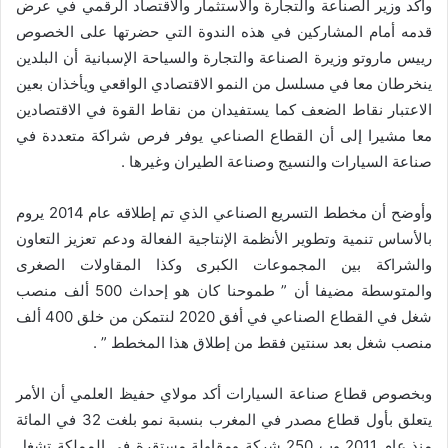
وأكد وزير الصناعة والتجارة والاستثمار والاقتصاد الرقمي في عرض
قدمه أمام المشاركين في هذه الندوة التي حضرتها على الخصوص
رييس ماروتو وزيرة الصناعة والتجارة والسياحة الإسبانية أن البلدين
ينخرطان معا في مسلسل من النمو الاقتصادي الواقعي ويأخذان بعين
الاعتبار نقاط الضعف كما يستفيدان من نقاط القوة في الاقتصادين
معا مشيرا إلى أن القطاع الصناعي يوفر فرص شراكة متعددة في
صناعة السيارات والنسيج وصناعة الطيران وغيرها .
وأوضح أن مخطط التسريع الصناعي الذي تم إطلاقه عام 2014 يروم
بالأساس تنمية وتطوير الأنظمة الإنتاجية الفعالة ودعم تعزيز التعاون
والشراكة بين المجموعات الكبرى وكذا المقاولات الصغرى
والمتوسطة مضيفا أن ” طموحنا كان هو إحداث 500 ألف منصب
شغل في القطاع الصناعي في أفق 2020 لنتمكن من خلق 400 ألف
منصب شغل بعد سنتين فقط من إطلاق هذا المخطط ” .
وبخصوص قطاع صناعة السيارات أكد مولاي حفيظ العلمي أن الأمر
يتعلق بأول قطاع مصدر في المغرب بنسبة نمو بلغت 32 في المائة
منذ عام 2011 وب 250 شركة ومقاولة مستقرة في المملكة تشغل