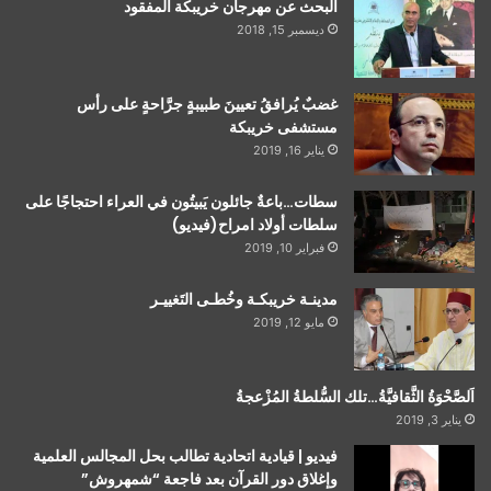
البحث عن مهرجان خريبكة المفقود
ديسمبر 15, 2018
غضبٌ يُرافقُ تعيينَ طبيبةٍ جرَّاحةٍ على رأس
مستشفى خريبكة
يناير 16, 2019
سطات…باعةٌ جائلون يَبيتُون في العراء احتجاجًا على
سلطات أولاد امراح(فيديو)
فبراير 10, 2019
مدينـة خريبكـة وخُطـى التَغييـر
مايو 12, 2019
اَلصَّحْوَةُ الثَّقافيَّةُ…تلك السُّلطةُ المُزْعجةُ
يناير 3, 2019
فيديو | قيادية اتحادية تطالب بحل المجالس العلمية
وإغلاق دور القرآن بعد فاجعة “شمهروش”