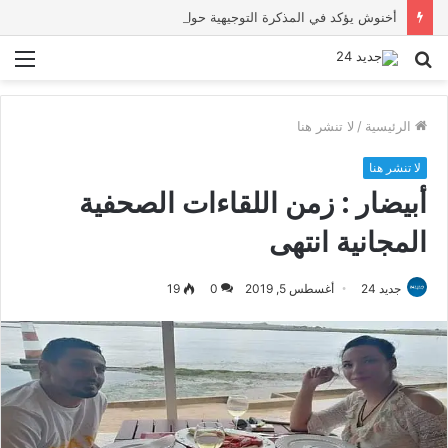
أخنوش يؤكد في المذكرة التوجيهية حول ميزانية 2027 أن ثوابت العدالة الاجتماعية والمجالية خيار استراتيجي للبلاد
بحث
الق
عن
الرئيسية
/
لا تنشر هنا
لا تنشر هنا
أبيضار : زمن اللقاءات الصحفية
المجانية انتهى
جديد 24
أغسطس 5, 2019
0
19