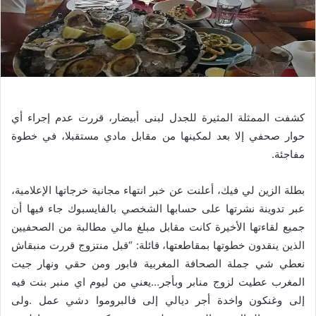
كشفت الممثلة المثيرة للجدل لبنى أبيضار، قررت عدم إجراء أي
حوار صحفي إلا بعد لمكينها من مقابل مادي مستقبلا، في خطوة
مفاجئة.
بطلة الزين لي فيك، أعلنت عن خبر انتهاء مجانية خرجاتها الإعلامية،
عبر تدوينة نشرتها على حسابها الشخصي بالفايسبوك جاء فيها أن
جميع لقاءتها الأخيرة كانت مقابل مبلغ مالي مطالبة من الصحفيين
الذين ينقدون خطوتها بمقاطعتها، قائلة: “قبل منتزوج قررت منبقاش
نعطي شي جملة الصحافة المغربية فابور ومن حقي ونهار جيت
المغرب عطيت لزوج منابر وبأجر…يعني من ليوم اي منبر بنت فيه
إلى وغنكون واخدة أجر ديالي إلى فالبروموا دشي عمل .ولى