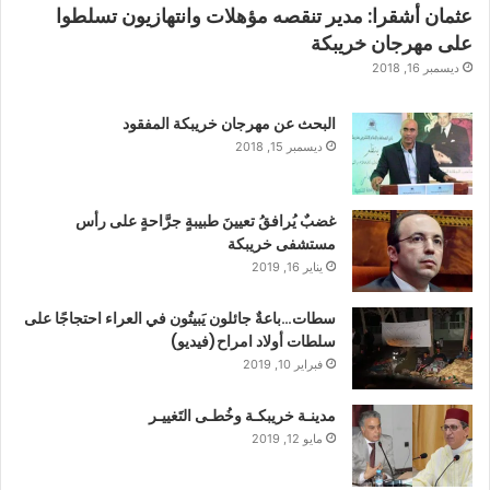
عثمان أشقرا: مدير تنقصه مؤهلات وانتهازيون تسلطوا
على مهرجان خريبكة
ديسمبر 16, 2018
البحث عن مهرجان خريبكة المفقود
ديسمبر 15, 2018
غضبٌ يُرافقُ تعيينَ طبيبةٍ جرَّاحةٍ على رأس
مستشفى خريبكة
يناير 16, 2019
سطات…باعةٌ جائلون يَبيتُون في العراء احتجاجًا على
سلطات أولاد امراح(فيديو)
فبراير 10, 2019
مدينـة خريبكـة وخُطـى التَغييـر
مايو 12, 2019