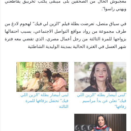
معجبوش الحال من الصحفين بلى ميبقى يكتب تخربيق يقاطعني
ويهني راسوا”.
في سياق متصل، تعرضت بطلة فيلم “الزين لي فيك” لهجوم لادغ من
طرف مجموعة من رواد مواقع التواصل الاجتماعي، بسبب احتفالها
بزواجها للمرة الثالثة من رجل أعمال مصري، الذي تقضي معه فترة
شهر العسل في الغترة الحالية بمدينة الوليدية الشاطئية
“لبنى أبيضار بطلة “الزين اللي
لبنى أبيضار بطلة “الزين اللي
فيك” تعلن عن بدأ مراسيم
فيك” تحتفل بزفافها للمرة
زفافها”
الثالثة