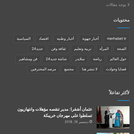
لا يوجد مقالات
محتويات
merhabet tr
أخبار جهوية
أخبار وطنية
اقتصاد
السياسية
الصحة
المرأة
تربية وتعليم
ثقافة وفن
جديد24
حول العالم
رياضة
سلايدر
شاشة جديد24
فن ومشاهير
قضايا وحوادث
لا تنشر هنا
مجتمع
مرصد المحترفين
لأكثر تفاعلاً
عثمان أشقرا: مدير تنقصه مؤهلات وانتهازيون
تسلطوا على مهرجان خريبكة
ديسمبر 16, 2018