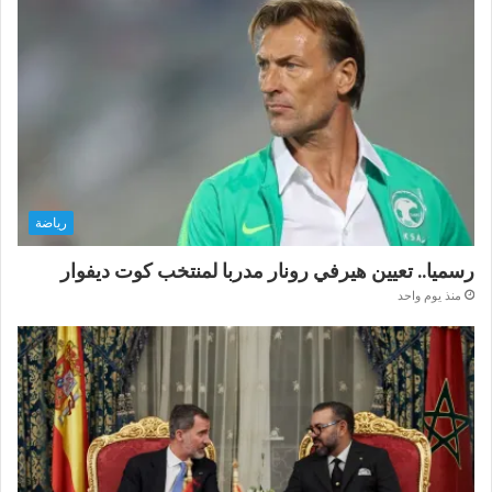
رياضة
رسميا.. تعيين هيرفي رونار مدربا لمنتخب كوت ديفوار
منذ يوم واحد