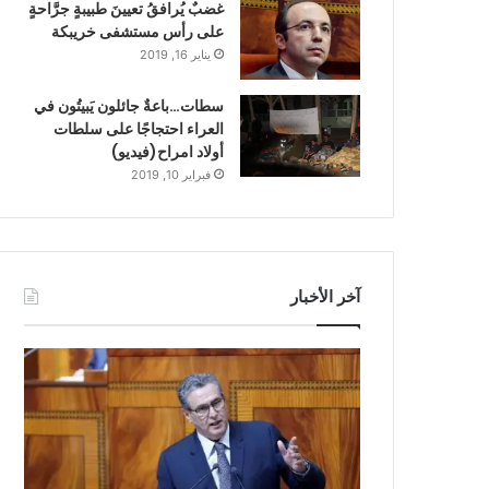
غضبٌ يُرافقُ تعيينَ طبيبةٍ جرَّاحةٍ
على رأس مستشفى خريبكة
يناير 16, 2019
سطات…باعةٌ جائلون يَبيتُون في
العراء احتجاجًا على سلطات
أولاد امراح(فيديو)
فبراير 10, 2019
آخر الأخبار