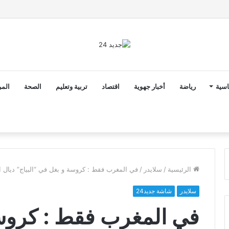
2 أن ثوابت العدالة الاجتماعية والمجالية خيار استراتيجي للبلاد
اسية
رياضة
أخبار جهوية
اقتصاد
تربية وتعليم
الصحة
المر
الرئيسية
/
سلايدر
/
في المغرب فقط : كروسة و بغل في “البياج” ديال 
سلايدر
شاشة جديد24
في المغرب فقط : كروس