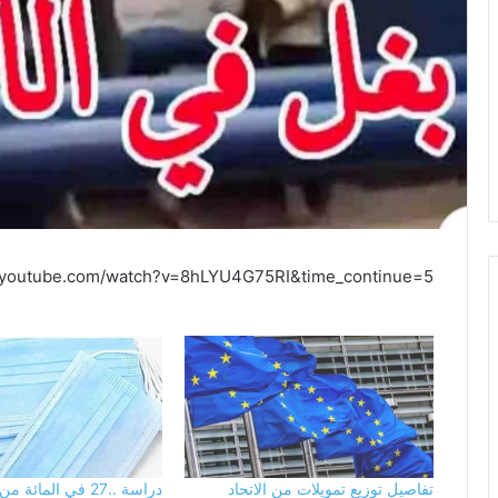
m.youtube.com/watch?v=8hLYU4G75RI&time_continue=5
تفاصيل توزيع تمويلات من الاتحاد
دراسة ..27 في المائة