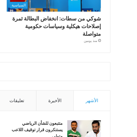
السياسية
شوكي من سطات: انخفاض البطالة ثمرة
إصلاحات هيكلية وسياسات حكومية
متواصلة
منذ يومين
الأشهر
الأخيرة
تعليقات
متتبعون للشأن الرياضي
يستنكرون قرار توقيف اللاعب
متولي