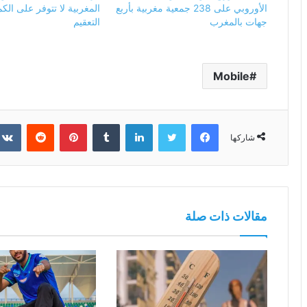
الأوروبي على 238 جمعية مغربية بأربع
المغربية لا تتوفر على الك
جهات بالمغرب
التعقيم
Mobile
فيسبوك
تويتر
لينكدإن
بينتيريست
شاركها
مقالات ذات صلة