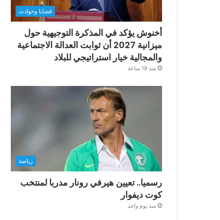
قضايا وحوادث
أخنوش يؤكد في المذكرة التوجيهية حول
ميزانية 2027 أن ثوابت العدالة الاجتماعية
والمجالية خيار استراتيجي للبلاد
منذ 19 ساعة
رياضة
رسميا.. تعيين هيرفي رونار مدربا لمنتخب
كوت ديفوار
منذ يوم واحد