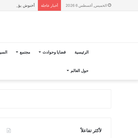
أخنوش يؤكد في المذكرة التوجيهية حول ميزانية 027
الخميس, أغسطس 6 2026
أخبار عاجلة
الرئيسية
قضايا وحوادث
مجتمع
السي
حول العالم
لأكثر تفاعلاً