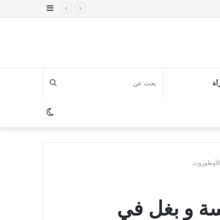
إضافة
عمود
جانبي
بحث
أة
عن
الوضع
المظلم
الأوطوروت
ة و بغل في