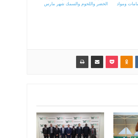
مامات ومواد
الخضر واللحوم والسمك شهر مارس
بوكيت
Odnoklassniki
مشاركة عبر البريد
طباعة