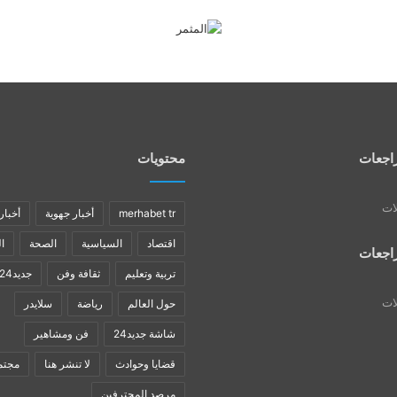
اجعات
محتويات
لات
merhabet tr
أخبار جهوية
أخبار
اقتصاد
السياسية
الصحة
ا
اجعات
تربية وتعليم
ثقافة وفن
جديد24
لات
حول العالم
رياضة
سلايدر
شاشة جديد24
فن ومشاهير
قضايا وحوادث
لا تنشر هنا
مجتم
مرصد المحترفين