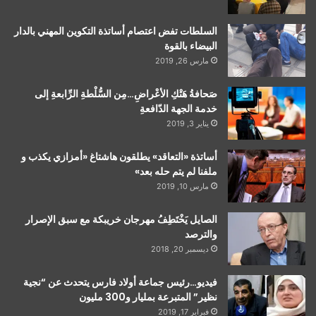
السلطات تفض اعتصام أساتذة التكوين المهني بالدار
البيضاء بالقوة
مارس 26, 2019
صَحافةُ هَتْكِ الأعْراضِ…مِن السُّلْطةِ الرِّابعةِ إلى
خدمة الجهة الدّافعةِ
يناير 3, 2019
أساتذة «التعاقد» يطلقون هاشتاغ «أمزازي يكذب و
ملفنا لم يتم حله بعد»
مارس 10, 2019
الصايل يَخْتَطِفُ مهرجان خريبكة مع سبق الإصرار
والترصد
ديسمبر 20, 2018
فيديو…رئيس جماعة أولاد فارس يتحدث عن “نجية
نظير” المتبرعة بمليار و300 مليون
فبراير 17, 2019