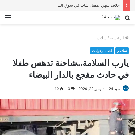
خلاف ينتهي بمقتل شاب في سوق السبت أولاد النمة
بحث
الق
عن
الرئيسية
/
سلايدر
سلايدر
قضايا وحوادث
يارب السلامة…شاحنة تدهس طفلا
في حادث مفجع بالدار البيضاء
جديد 24
يناير 22, 2020
0
19