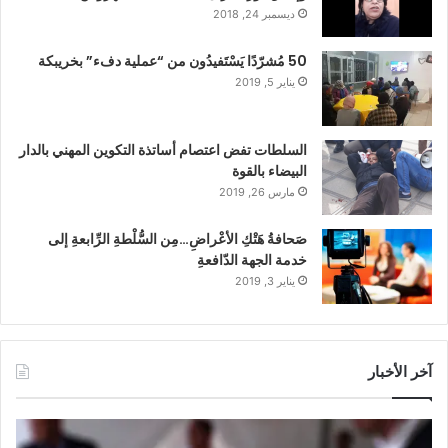
ديسمبر 24, 2018
50 مُشرّدًا يَسْتَفيدُون من “عملية دفء” بخريبكة
يناير 5, 2019
السلطات تفض اعتصام أساتذة التكوين المهني بالدار
البيضاء بالقوة
مارس 26, 2019
صَحافةُ هَتْكِ الأعْراضِ…مِن السُّلْطةِ الرِّابعةِ إلى
خدمة الجهة الدّافعةِ
يناير 3, 2019
آخر الأخبار