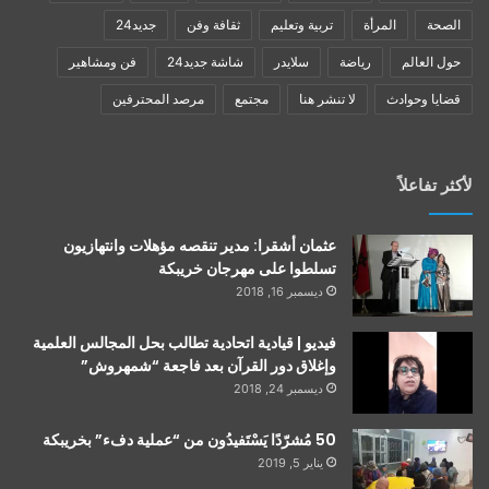
الصحة
المرأة
تربية وتعليم
ثقافة وفن
جديد24
حول العالم
رياضة
سلايدر
شاشة جديد24
فن ومشاهير
قضايا وحوادث
لا تنشر هنا
مجتمع
مرصد المحترفين
لأكثر تفاعلاً
عثمان أشقرا: مدير تنقصه مؤهلات وانتهازيون
تسلطوا على مهرجان خريبكة
ديسمبر 16, 2018
فيديو | قيادية اتحادية تطالب بحل المجالس العلمية
وإغلاق دور القرآن بعد فاجعة “شمهروش”
ديسمبر 24, 2018
50 مُشرّدًا يَسْتَفيدُون من “عملية دفء” بخريبكة
يناير 5, 2019