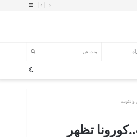
إضافة
عمود
جانبي
بحث
أة
عن
الوضع
المظلم
ن والكويت
..كورونا تظهر