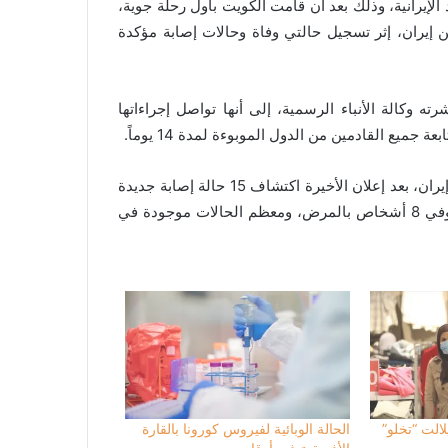
شهد الإيرانية، وذلك بعد أن قامت الكويت بأول رحلة جوية،
 إيران، إثر تسجيل حالتي وفاة وحالات إصابة مؤكدة
ه وكالة الأنباء الرسمية، إلى أنها تواصل إجراءاتها
يع القادمين من الدول الموبوءة لمدة 14 يوماً.
جاء هذا بعد أن قامت دول عديدة بوقف رحلاتها الجوية من وإلى إيران، بعد إعلان الأخيرة اكتشاف 15 حالة إصابة جديدة
بفيروس كورونا، ليصل العدد الإجمالي للإصابات إلى 43، كما توفي 8 أشخاص بالمرض، ومعظم الحالات موجودة في
لالت “تخلو”
الحالة الوبائية لفيروس كورونا بالقارة