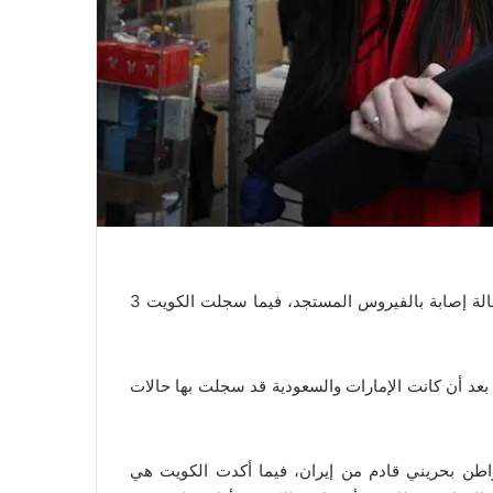
قالت وكالة رويترز، الإثنين 24 فبراير، إن البحرين سجلت أول حالة إصابة بالفيروس المستجد، فيما سجلت الكويت 3
 بعد أن كانت الإمارات والسعودية قد سجلت بها حالات
لمواطن بحريني قادم من إيران، فيما أكدت الكويت هي