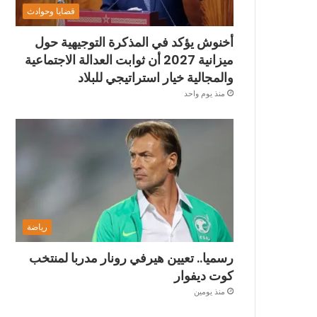
قضايا وحوادث
أخنوش يؤكد في المذكرة التوجيهية حول
ميزانية 2027 أن ثوابت العدالة الاجتماعية
والمجالية خيار استراتيجي للبلاد
منذ يوم واحد
رياضة
رسميا.. تعيين هيرفي رونار مدربا لمنتخب
كوت ديفوار
منذ يومين