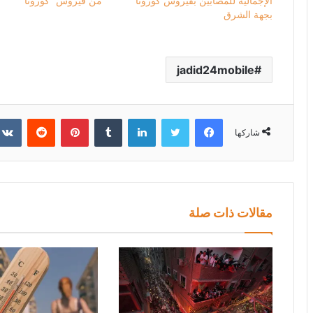
الإجمالية للمصابين بفيروس كورونا
من فيروس “كورونا”
بجهة الشرق
jadid24mobile
فيسبوك
تويتر
لينكدإن
بينتيريست
شاركها
مقالات ذات صلة