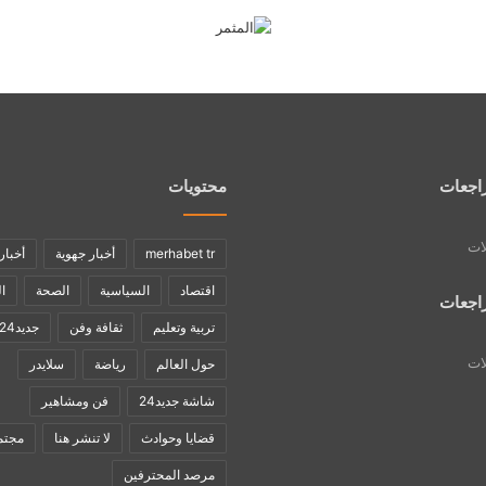
اجعات
محتويات
لات
merhabet tr
أخبار جهوية
أخبار
اقتصاد
السياسية
الصحة
ا
اجعات
تربية وتعليم
ثقافة وفن
جديد24
لات
حول العالم
رياضة
سلايدر
شاشة جديد24
فن ومشاهير
قضايا وحوادث
لا تنشر هنا
مجتم
مرصد المحترفين