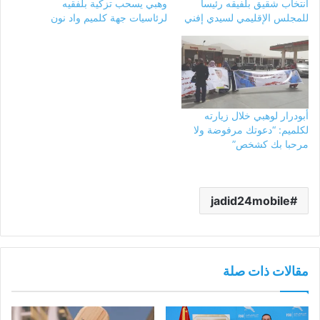
انتخاب شقيق بلفيقه رئيسا
وهبي يسحب تزكية بلفقيه
للمجلس الإقليمي لسيدي إفني
لرئاسيات جهة كلميم واد نون
أبودرار لوهبي خلال زيارته
لكلميم: “دعوتك مرفوضة ولا
مرحبا بك كشخص”
jadid24mobile
مقالات ذات صلة