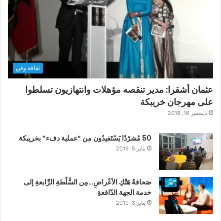
ثقافة وفن
عثمان أشقرا: مدير تنقصه مؤهلات وانتهازيون تسلطوا
على مهرجان خريبكة
ديسمبر 16, 2018
50 مُشرّدًا يَسْتَفيدُون من “عملية دفء” بخريبكة
يناير 5, 2019
صَحافةُ هَتْكِ الأعْراضِ…مِن السُّلْطةِ الرِّابعةِ إلى
خدمة الجهة الدّافعةِ
يناير 3, 2019