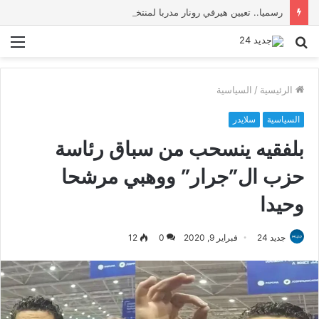
رسميا.. تعيين هيرفي رونار مدربا لمنتخب كوت ديفوار
بحث
الق
عن
الرئيسية
/
السياسية
السياسية
سلايدر
بلفقيه ينسحب من سباق رئاسة
حزب ال”جرار” ووهبي مرشحا
وحيدا
جديد 24
فبراير 9, 2020
0
12