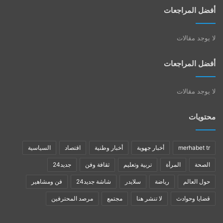
أفضل المراجعات
لا يوجد مقالات
أفضل المراجعات
لا يوجد مقالات
محتويات
merhabet tr
أخبار جهوية
أخبار وطنية
اقتصاد
السياسية
الصحة
المرأة
تربية وتعليم
ثقافة وفن
جديد24
حول العالم
رياضة
سلايدر
شاشة جديد24
فن ومشاهير
قضايا وحوادث
لا تنشر هنا
مجتمع
مرصد المحترفين