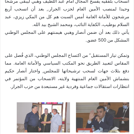
انسحاب بلفقيه يفسح المجال أمام عبد اللطيف وهبي ليبقى مرشحا
وحيدا لمنصب الأمين العام لحزب الجرار., بعد أن انسحب أربع
مرشحون للأمانة العامة أمس السبت هم كل من المكي زيزي، عبد
السلام بوطيب، الكفاية التائب، ومحمد الشيخ بيد الله.
يأتي ذلك بعد أن ضمن أنصار وهبي هيمنتهم على المجلس الوطني
المشكل من 500 عضو,.
وتمكن تيار المستقبل” من اكتساح المجلس الوطني، الذي فُصل على
المقاس لتعبيد الطريق نحو المكتب السياسي والأمانة العامة. مما
دفع بثلاث جهات لسحب ترشيحاتها للمجلس, واختار أنصار حكيم
بنشماش الأمين العام المنتهية ولايته، الانسحاب من المؤتمر في
انتظارات استقالات جماعية وفردية غير مستبعدة من حزب الجرار.