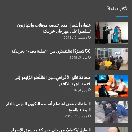
لأكثر تفاعلاً
عثمان أشقرا: مدير تنقصه مؤهلات وانتهازيون
تسلطوا على مهرجان خريبكة
ديسمبر 16, 2018
50 مُشرّدًا يَسْتَفيدُون من “عملية دفء” بخريبكة
يناير 5, 2019
صَحافةُ هَتْكِ الأعْراضِ…مِن السُّلْطةِ الرِّابعةِ إلى
خدمة الجهة الدّافعةِ
يناير 3, 2019
السلطات تفض اعتصام أساتذة التكوين المهني بالدار
البيضاء بالقوة
مارس 26, 2019
الصايل يَخْتَطِفُ مهرجان خريبكة مع سبق الإصرار