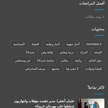
أفضل المراجعات
لا يوجد مقالات
محتويات
merhabet tr
أخبار جهوية
أخبار وطنية
اقتصاد
السياسية
الصحة
المرأة
تربية وتعليم
ثقافة وفن
جديد24
حول العالم
رياضة
سلايدر
شاشة جديد24
فن ومشاهير
قضايا وحوادث
لا تنشر هنا
مجتمع
مرصد المحترفين
لأكثر تفاعلاً
عثمان أشقرا: مدير تنقصه مؤهلات وانتهازيون
تسلطوا على مهرجان خريبكة