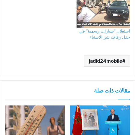
استغلال “سيارات رسمية” في
حفل زفاف يثير الاستياء
jadid24mobile
مقالات ذات صلة