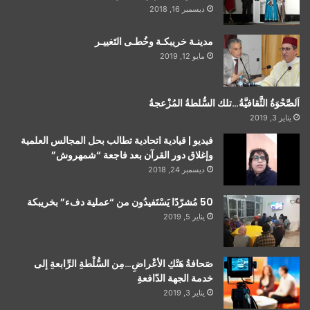
ديسمبر 16, 2018
مدينـة خريبكـة وخُطـى التَغييـر
مايو 12, 2019
اَلصَّحْوَةُ الثَّقافيَّةُ…تلك السُّلطةُ المُزْعجةُ
يناير 3, 2019
فيديو | قيادية اتحادية تطالب بحل المجالس العلمية
وإغلاق دور القرآن بعد فاجعة “شمهروش”
ديسمبر 24, 2018
50 مُشرّدًا يَسْتَفيدُون من “عملية دفء” بخريبكة
يناير 5, 2019
صَحافةُ هَتْكِ الأعْراضِ…مِن السُّلْطةِ الرِّابعةِ إلى
خدمة الجهة الدّافعةِ
يناير 3, 2019