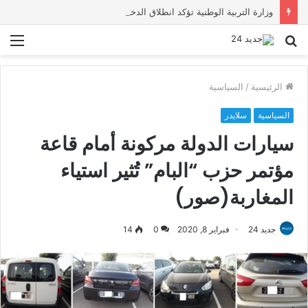
وزارة التربية الوطنية تؤكد انطلاق الدخول المدرسي 2026-2027 في موعده الرسمي
بحث
الق
عن
الرئيسية
/
السياسية
السياسية
سلايدر
سيارات الدولة مركونة أمام قاعة
مؤتمر حزب “البام” تُثير استياء
المغاربة(صور)
جديد 24
فبراير 8, 2020
0
14