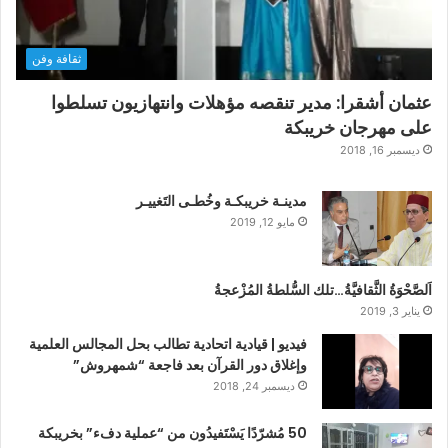
ثقافة وفن
عثمان أشقرا: مدير تنقصه مؤهلات وانتهازيون تسلطوا
على مهرجان خريبكة
ديسمبر 16, 2018
مدينـة خريبكـة وخُطـى التَغييـر
مايو 12, 2019
اَلصَّحْوَةُ الثَّقافيَّةُ…تلك السُّلطةُ المُزْعجةُ
يناير 3, 2019
فيديو | قيادية اتحادية تطالب بحل المجالس العلمية
وإغلاق دور القرآن بعد فاجعة “شمهروش”
ديسمبر 24, 2018
50 مُشرّدًا يَسْتَفيدُون من “عملية دفء” بخريبكة