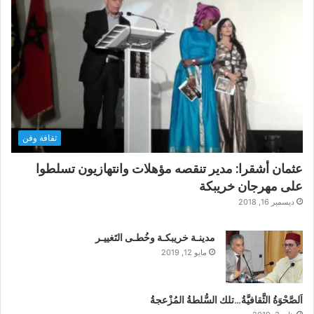
ثقافة وفن
عثمان أشقرا: مدير تنقصه مؤهلات وانتهازيون تسلطوا
على مهرجان خريبكة
ديسمبر 16, 2018
مدينـة خريبكـة وخُطـى التَغييـر
مايو 12, 2019
اَلصَّحْوَةُ الثَّقافيَّةُ…تلك السُّلطةُ المُزْعجةُ