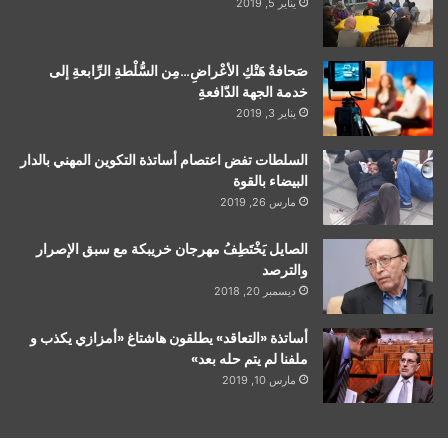
يناير 5, 2019
صَحافةُ هَتْكِ الأعْراضِ…مِن السُّلْطةِ الرِّابعةِ إلى
خدمة الجهة الدّافعةِ
يناير 3, 2019
السلطات تفض اعتصام أساتذة التكوين المهني بالدار
البيضاء بالقوة
مارس 26, 2019
الصايل يَخْتَطِفُ مهرجان خريبكة مع سبق الإصرار
والترصد
ديسمبر 20, 2018
أساتذة «التعاقد» يطلقون هاشتاغ «أمزازي يكذب و
ملفنا لم يتم حله بعد»
مارس 10, 2019