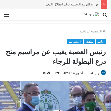
وزارة التربية الوطنية تؤكد انطلاق الدخول المدرسي 2026-2027 في موعده الرسمي
بحث
الق
عن
الرئيسية
/
رياضة
رياضة
سلايدر
لا تنشر هنا
رئيس العصبة يغيب عن مراسيم منح
درع البطولة للرجاء
جديد 24
أكتوبر 14, 2020
0
81