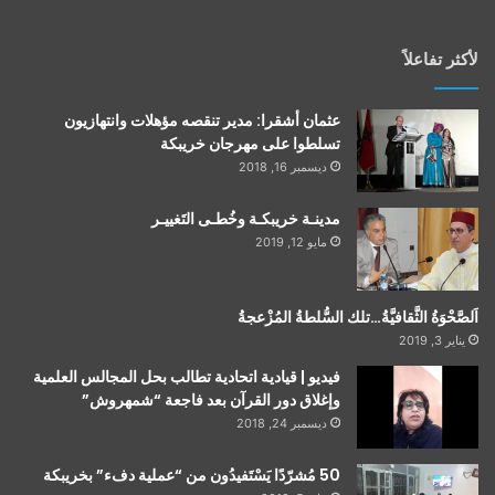
لأكثر تفاعلاً
عثمان أشقرا: مدير تنقصه مؤهلات وانتهازيون
تسلطوا على مهرجان خريبكة
ديسمبر 16, 2018
مدينـة خريبكـة وخُطـى التَغييـر
مايو 12, 2019
اَلصَّحْوَةُ الثَّقافيَّةُ…تلك السُّلطةُ المُزْعجةُ
يناير 3, 2019
فيديو | قيادية اتحادية تطالب بحل المجالس العلمية
وإغلاق دور القرآن بعد فاجعة “شمهروش”
ديسمبر 24, 2018
50 مُشرّدًا يَسْتَفيدُون من “عملية دفء” بخريبكة