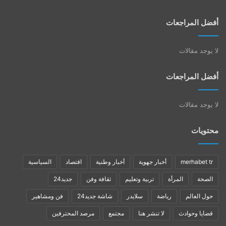
أفضل المراجعات
لا يوجد مقالات
أفضل المراجعات
لا يوجد مقالات
محتويات
merhabet tr
أخبار جهوية
أخبار وطنية
اقتصاد
السياسية
الصحة
المرأة
تربية وتعليم
ثقافة وفن
جديد24
حول العالم
رياضة
سلايدر
شاشة جديد24
فن ومشاهير
قضايا وحوادث
لا تنشر هنا
مجتمع
مرصد المحترفين