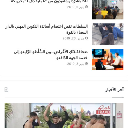
50 مُشرّدًا يَسْتَفيدُون من “عملية دفء” بخريبكة
يناير 5, 2019
السلطات تفض اعتصام أساتذة التكوين المهني بالدار
البيضاء بالقوة
مارس 26, 2019
صَحافةُ هَتْكِ الأعْراضِ…مِن السُّلْطةِ الرِّابعةِ إلى
خدمة الجهة الدّافعةِ
يناير 3, 2019
آخر الأخبار