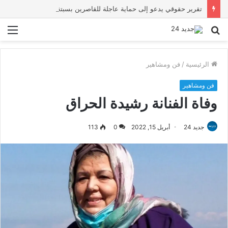
تقرير حقوقي يدعو إلى حماية عاجلة للقاصرين بسبتة ويحذر من تصاعد المخاطر والاستغلال
بحث
الق
عن
الرئيسية
/
فن ومشاهير
فن ومشاهير
وفاة الفنانة رشيدة الحراق
جديد 24
أبريل 15, 2022
0
113