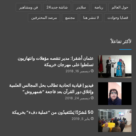
حول العالم
رياضة
سلايدر
شاشة جديد24
فن ومشاهير
قضايا وحوادث
لا تنشر هنا
مجتمع
مرصد المحترفين
لأكثر تفاعلاً
عثمان أشقرا: مدير تنقصه مؤهلات وانتهازيون
تسلطوا على مهرجان خريبكة
ديسمبر 16, 2018
فيديو | قيادية اتحادية تطالب بحل المجالس العلمية
وإغلاق دور القرآن بعد فاجعة “شمهروش”
ديسمبر 24, 2018
50 مُشرّدًا يَسْتَفيدُون من “عملية دفء” بخريبكة
يناير 5, 2019