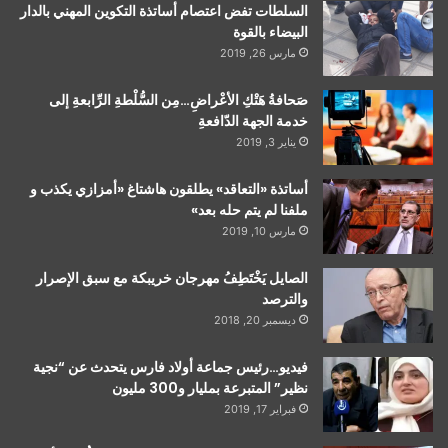
السلطات تفض اعتصام أساتذة التكوين المهني بالدار
البيضاء بالقوة
مارس 26, 2019
صَحافةُ هَتْكِ الأعْراضِ…مِن السُّلْطةِ الرِّابعةِ إلى
خدمة الجهة الدّافعةِ
يناير 3, 2019
أساتذة «التعاقد» يطلقون هاشتاغ «أمزازي يكذب و
ملفنا لم يتم حله بعد»
مارس 10, 2019
الصايل يَخْتَطِفُ مهرجان خريبكة مع سبق الإصرار
والترصد
ديسمبر 20, 2018
فيديو…رئيس جماعة أولاد فارس يتحدث عن “نجية
نظير” المتبرعة بمليار و300 مليون
فبراير 17, 2019