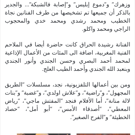
وزهرك” و”دموع إبليس” و”إصابة فالشبكة”… والجدير
بالذكر أن جميعها تم تشخيصها من طرف الفنانين نجاة
الخطيب ومحمد رشدي ومحمد خدي والمحجوب
الراجي ومحمد واكلو.
الفنانة رشيدة الحراق كانت حاضرة أيضا في الملاحم
الفنية المغربية، اضافة الى المئات من الأعمال الإذاعية
لمحمد أحمد البصري وحسن الجندي وأنور الجندي
وبنعبد الله الجندي وأحمد الطيب العلج.
ومن بين أعمالها التلفزيونية، نجد، مسلسلات “الطريق
المجهول”، و”راضية”، و”علاش اولدي”، و”غضبة” و”بنات
لالة منانة”، أما الأفلام فنجد “المفتش ماجي”، “رياض
المعطي”، “أصدقاء الأمس”، “أبو أمل”، “حصاد
الخطيئة” و”الفرح الصغير”.