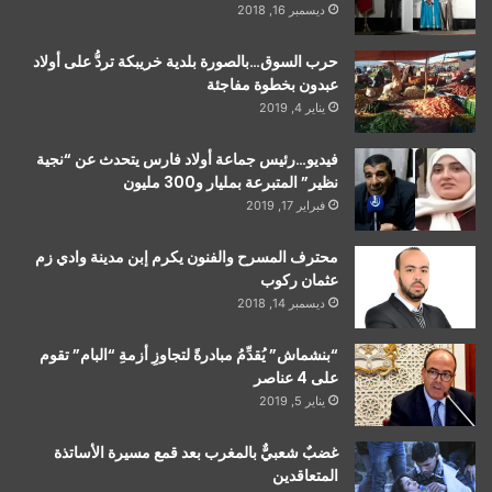
ديسمبر 16, 2018
حرب السوق…بالصورة بلدية خريبكة تردُّ على أولاد
عبدون بخطوة مفاجئة
يناير 4, 2019
فيديو…رئيس جماعة أولاد فارس يتحدث عن “نجية
نظير” المتبرعة بمليار و300 مليون
فبراير 17, 2019
محترف المسرح والفنون يكرم إبن مدينة وادي زم
عثمان ركوب
ديسمبر 14, 2018
“بنشماش” يُقدِّمُ مبادرةً لتجاوزِ أزمةِ “البام” تقوم
على 4 عناصر
يناير 5, 2019
غضبٌ شعبيٌّ بالمغرب بعد قمع مسيرة الأساتذة
المتعاقدين