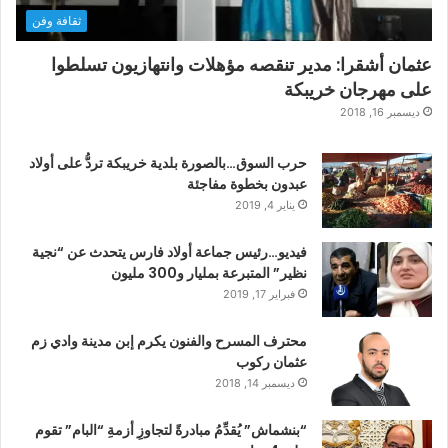
ثقافة وفن
عثمان أشقرا: مدير تنقصه مؤهلات وانتهازيون تسلطوا
على مهرجان خريبكة
ديسمبر 16, 2018
حرب السوق…بالصورة بلدية خريبكة تردُّ على أولاد
عبدون بخطوة مفاجئة
يناير 4, 2019
فيديو…رئيس جماعة أولاد فارس يتحدث عن “نجية
نظير” المتبرعة بمليار و300 مليون
فبراير 17, 2019
محترف المسرح والفنون يكرم إبن مدينة وادي زم
عثمان ركوب
ديسمبر 14, 2018
“بنشماش” يُقدِّمُ مبادرةً لتجاوزِ أزمةِ “البام” تقوم