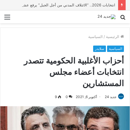
انتخابات 2026.. “الائتلاف المدني من أجل الجبل” يرفع عشرة مطالب أمام الأحزاب لإنصاف المناطق الجبلية
بحث
الق
عن
الرئيسية
/
السياسية
السياسية
سلايدر
أحزاب الأغلبية الحكومية تتصدر
انتخابات أعضاء مجلس
المستشارين
جديد 24
أكتوبر 6, 2021
0
9