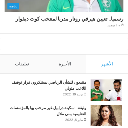
رياضة
رسميا.. تعيين هيرفي رونار مدربا لمنتخب كوت ديفوار
منذ يومين
الأشهر
الأخيرة
تعليقات
متتبعون للشأن الرياضي يستنكرون قرار توقيف
اللاعب متولي
يونيو 19, 2022
وثيقة.. سكينة درابيل غير مرحب بها بالمؤسسات
التعليمية ببني ملال
مايو 6, 2022