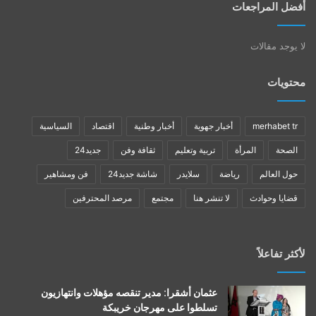
أفضل المراجعات
لا يوجد مقالات
محتويات
merhabet tr
أخبار جهوية
أخبار وطنية
اقتصاد
السياسية
الصحة
المرأة
تربية وتعليم
ثقافة وفن
جديد24
حول العالم
رياضة
سلايدر
شاشة جديد24
فن ومشاهير
قضايا وحوادث
لا تنشر هنا
مجتمع
مرصد المحترفين
لأكثر تفاعلاً
عثمان أشقرا: مدير تنقصه مؤهلات وانتهازيون
تسلطوا على مهرجان خريبكة