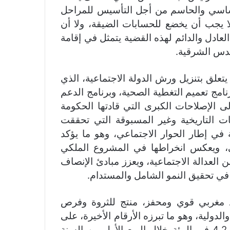
أساسي والحاسم من أجل التأسيس للمراحل
لا يجب أن يخضع للحسابات الضيقة، ولا أن
لعادل والدائم لهذه القضية يتمثل في إقامة
يتعلق بتنزيل ورش الدولة الاجتماعية، الذي
نامج تعميم التغطية الصحية، وبرنامج الدعم
ى الإصلاحات الكبرى التي قادتها الحكومة
ت التاريخية وغير المسبوقة التي تحققت
 في إطار الحوار الاجتماعي، وهو ما يؤكد
ومي، ويعكس انخراطها في المشروع الملكي
ن العدالة الاجتماعية، ويعزز مبادئ الإنصاف
في تحقيق النمو الشامل والمستدام.
د مغربي قوي ومحفز، منتج للثروة وفرص
لدولية، وهو ما تبرزه الأرقام الأخيرة، على
غرار تحقيق الاقتصاد الوطني لنسبة نمو تصل إلى 4.2 في المئة خلال الربع الأول من السنة