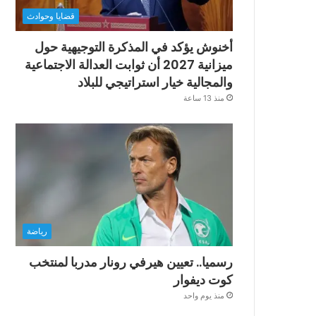
قضايا وحوادث
أخنوش يؤكد في المذكرة التوجيهية حول
ميزانية 2027 أن ثوابت العدالة الاجتماعية
والمجالية خيار استراتيجي للبلاد
منذ 13 ساعة
رياضة
رسميا.. تعيين هيرفي رونار مدربا لمنتخب
كوت ديفوار
منذ يوم واحد