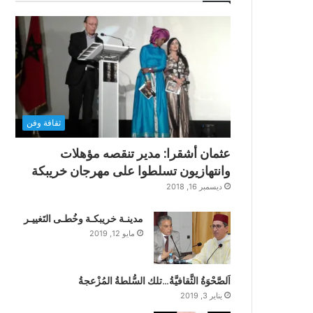
ثقافة وفن
عثمان أشقرا: مدير تنقصه مؤهلات
وانتهازيون تسلطوا على مهرجان خريبكة
ديسمبر 16, 2018
مدينـة خريبكـة وخُطـى التَغييـر
مايو 12, 2019
اَلصَّحْوَةُ الثَّقافيَّةُ…تلك السُّلطةُ المُزْعجةُ
يناير 3, 2019