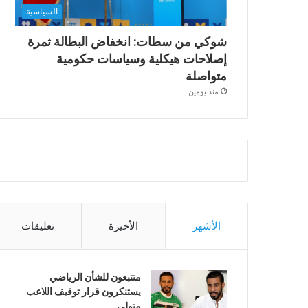
السياسية
شوكي من سطات: انخفاض البطالة ثمرة
إصلاحات هيكلية وسياسات حكومية
متواصلة
منذ يومين
الأشهر
الأخيرة
تعليقات
متتبعون للشأن الرياضي
يستنكرون قرار توقيف اللاعب
متولي