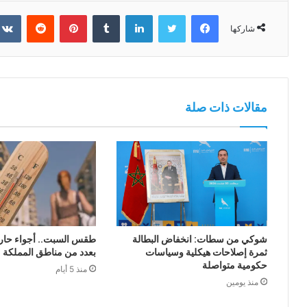
فيسبوك
تويتر
لينكدإن
بينتيريست
شاركها
مقالات ذات صلة
شوكي من سطات: انخفاض البطالة
طقس السبت.. أجواء حار
ثمرة إصلاحات هيكلية وسياسات
بعدد من مناطق المملكة
حكومية متواصلة
منذ 5 أيام
منذ يومين