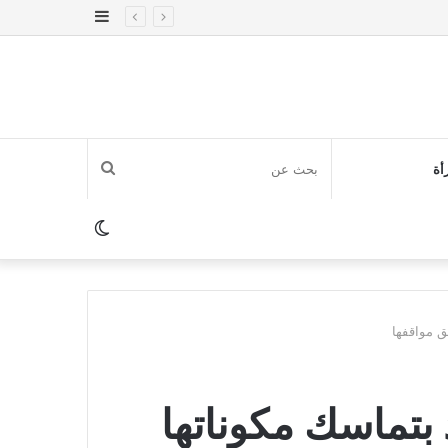
إضافة
عمود
جانبي
بحث
أة
عن
الوضع
المظلم
ق مواقفها
 بتماسك مكوناتها